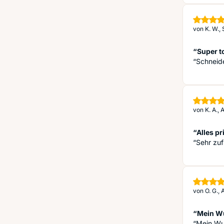
von
K. W.,
“Super tol
“Schneid
von
K. A.,
“Alles pr
“Sehr zuf
von
O. G.,
“Mein W
“Mein Wu