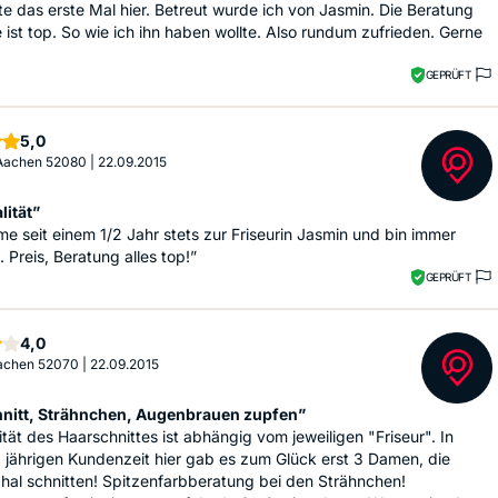
e das erste Mal hier. Betreut wurde ich von Jasmin. Die Beratung
 ist top. So wie ich ihn haben wollte. Also rundum zufrieden. Gerne
GEPRÜFT
Sterne
5,0
 Aachen 52080
|
22.09.2015
lität”
e seit einem 1/2 Jahr stets zur Friseurin Jasmin und bin immer
. Preis, Beratung alles top!”
GEPRÜFT
Sterne
4,0
 Aachen 52070
|
22.09.2015
nitt, Strähnchen, Augenbrauen zupfen”
ität des Haarschnittes ist abhängig vom jeweiligen "Friseur". In
 jährigen Kundenzeit hier gab es zum Glück erst 3 Damen, die
hal schnitten! Spitzenfarbberatung bei den Strähnchen!