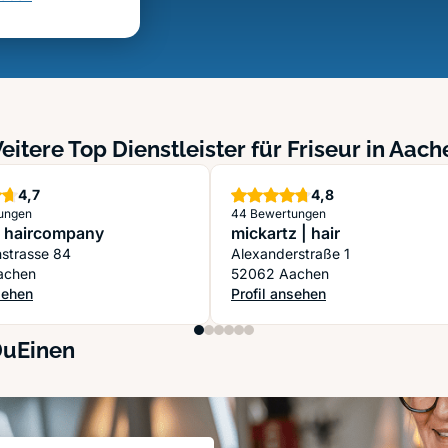
eitere Top Dienstleister für Friseur in Aach
Sterne
Sterne
4,7
4,8
ungen
44 Bewertungen
 haircompany
mickartz | hair
nstrasse 84
Alexanderstraße 1
achen
52062 Aachen
sehen
Profil ansehen
0 haircompany
: mickartz | hair
DuEinen