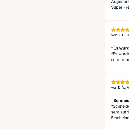
Augenbrau
Super Fre
von
T. H.,
“Es wurde
“Es wurde
sehr freu
von
D. V.,
“Schneid
“Schneide
sehr zufr
Erscheine