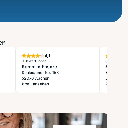
en
Sterne
4,1
9 Bewertungen
6 Bewertung
Kamm in Frisöre
Stephis F
Schleidener Str. 158
Seilgraben
52076 Aachen
52062 Aac
Profil ansehen
Profil anse
: Kamm in Frisöre
: Stephis F