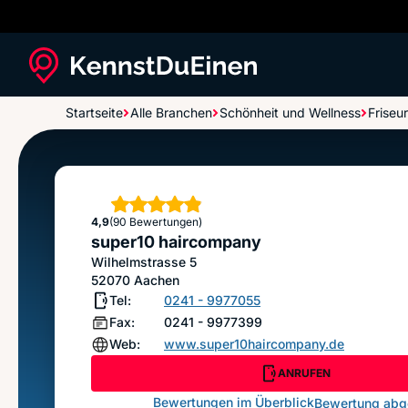
Startseite
Alle Branchen
Schönheit und Wellness
Friseur
super10 haircompany
Sterne
4,9
(90 Bewertungen)
super10 haircompany
Wilhelmstrasse 5
52070
Aachen
Tel:
0241 - 9977055
Fax:
0241 - 9977399
Web:
www.super10haircompany.de
ANRUFEN
Bewertungen im Überblick
Bewertung ab