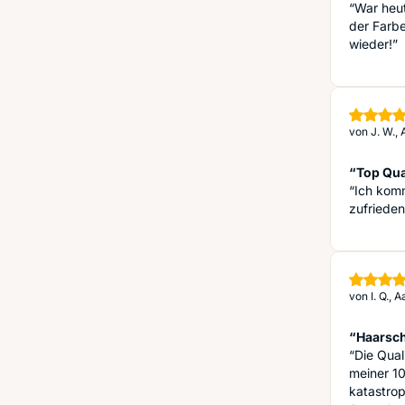
“War heut
der Farbe
wieder!”
von
J. W.,
“Top Qua
“Ich komm
zufrieden
von
I. Q.,
“Haarsch
“Die Qual
meiner 10
katastrop