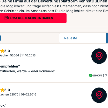
 Deine Firma auf der Bewertungsplattform KennstDuEinen 
die Möglichkeit und trage einfach ein Unternehmen, dass noch nicht 
n Schritten ein. Im Anschluss hast Du die Möglichkeit direkt eine Be
FIRMA KOSTENLOS EINTRAGEN
Sortierung
Sterne
5,0
 Aachen 52064
|
14.10.2016
 empfehlen”
r zufrieden, werde wieder kommen!”
GEPRÜFT
Sterne
5,0
 Aachen 52070
|
09.02.2016
ook”