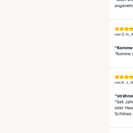
angenehm
von
D. H.,
“Komme s
“Komme se
von
K. J.,
“strähne
“Seit Ja
oder Haar
Schönes A