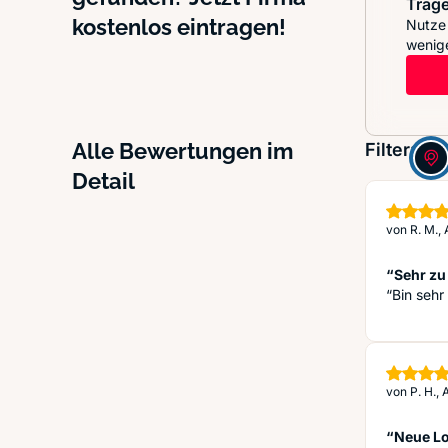
Trage
kostenlos eintragen!
Nutze 
wenige
Alle Bewertungen im
Filter:
Detail
von
R. M.,
“Sehr zu
“Bin seh
von
P. H.,
“Neue L