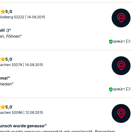
Sterne
5,0
 Stolberg 52222
|
14.08.2015
l! :)”
en, Föhnen”
GEPRÜFT
Sterne
5,0
 Aachen 52078
|
14.08.2015
ima!”
rieden”
GEPRÜFT
Sterne
5,0
 Aachen 52066
|
12.08.2015
unsch wurde genauso”
nsch wurde genauso umgesetzt wie gewünscht. Besonders