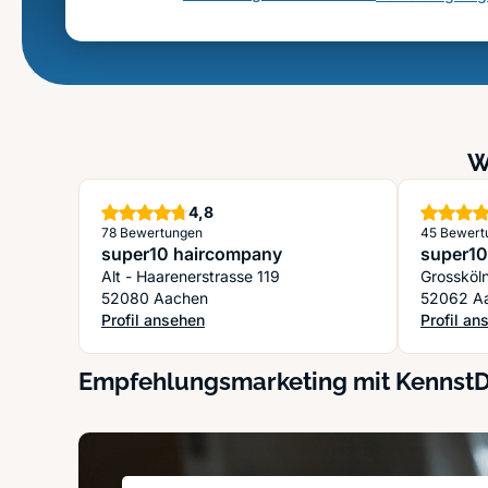
W
Sterne
4,8
78 Bewertungen
45 Bewert
super10 haircompany
super10
Alt - Haarenerstrasse 119
Grossköl
52080 Aachen
52062 A
Profil ansehen
Profil an
: super10 haircompany
: super1
Empfehlungsmarketing mit Kennst