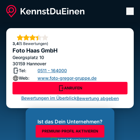
Men
Foto Haas GmbH
ANRUFEN
Sterne
3,4
(5 Bewertungen)
Bewertung abgeben
Foto Haas GmbH
Georgsplatz 10
30159
Hannover
Tel:
0511 - 164000
Web:
www.foto-gregor-gruppe.de
ANRUFEN
Bewertungen im Überblick
Bewertung abgeben
Ist das Dein Unternehmen?
PREMIUM-PROFIL AKTIVIEREN