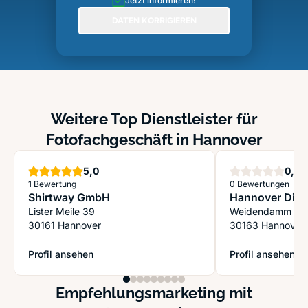
Jetzt informieren!
DATEN KORRIGIEREN
Weitere Top Dienstleister für
Fotofachgeschäft in Hannover
Sterne
S
5,0
0,0
1 Bewertung
0 Bewertungen
Shirtway GmbH
Hannover Digi
Lister Meile 39
Weidendamm 10
30161 Hannover
30163 Hannover
Profil ansehen
Profil ansehen
: Shirtway GmbH
: Hannover Digit
Empfehlungsmarketing mit