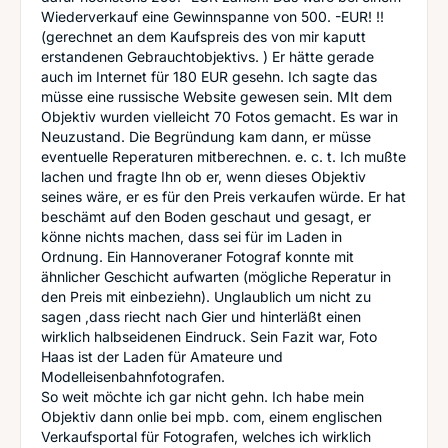
Wiederverkauf eine Gewinnspanne von 500. -EUR! !!
(gerechnet an dem Kaufspreis des von mir kaputt
erstandenen Gebrauchtobjektivs. ) Er hätte gerade
auch im Internet für 180 EUR gesehn. Ich sagte das
müsse eine russische Website gewesen sein. MIt dem
Objektiv wurden vielleicht 70 Fotos gemacht. Es war in
Neuzustand. Die Begründung kam dann, er müsse
eventuelle Reperaturen mitberechnen. e. c. t. Ich mußte
lachen und fragte Ihn ob er, wenn dieses Objektiv
seines wäre, er es für den Preis verkaufen würde. Er hat
beschämt auf den Boden geschaut und gesagt, er
könne nichts machen, dass sei für im Laden in
Ordnung. Ein Hannoveraner Fotograf konnte mit
ähnlicher Geschicht aufwarten (mögliche Reperatur in
den Preis mit einbeziehn). Unglaublich um nicht zu
sagen ,dass riecht nach Gier und hinterläßt einen
wirklich halbseidenen Eindruck. Sein Fazit war, Foto
Haas ist der Laden für Amateure und
Modelleisenbahnfotografen.
So weit möchte ich gar nicht gehn. Ich habe mein
Objektiv dann onlie bei mpb. com, einem englischen
Verkaufsportal für Fotografen, welches ich wirklich