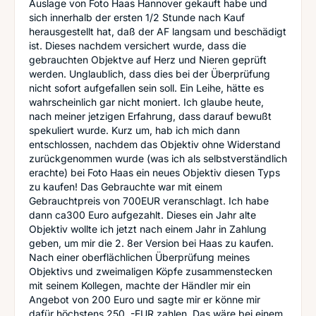
Auslage von Foto Haas Hannover gekauft habe und
sich innerhalb der ersten 1/2 Stunde nach Kauf
herausgestellt hat, daß der AF langsam und beschädigt
ist. Dieses nachdem versichert wurde, dass die
gebrauchten Objektve auf Herz und Nieren geprüft
werden. Unglaublich, dass dies bei der Überprüfung
nicht sofort aufgefallen sein soll. Ein Leihe, hätte es
wahrscheinlich gar nicht moniert. Ich glaube heute,
nach meiner jetzigen Erfahrung, dass darauf bewußt
spekuliert wurde. Kurz um, hab ich mich dann
entschlossen, nachdem das Objektiv ohne Widerstand
zurückgenommen wurde (was ich als selbstverständlich
erachte) bei Foto Haas ein neues Objektiv diesen Typs
zu kaufen! Das Gebrauchte war mit einem
Gebrauchtpreis von 700EUR veranschlagt. Ich habe
dann ca300 Euro aufgezahlt. Dieses ein Jahr alte
Objektiv wollte ich jetzt nach einem Jahr in Zahlung
geben, um mir die 2. 8er Version bei Haas zu kaufen.
Nach einer oberflächlichen Überprüfung meines
Objektivs und zweimaligen Köpfe zusammenstecken
mit seinem Kollegen, machte der Händler mir ein
Angebot von 200 Euro und sagte mir er könne mir
dafür höchstens 250. -EUR zahlen. Das wäre bei einem