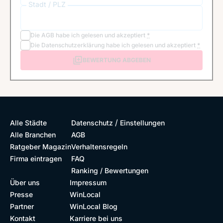
Stadt / PLZ
Die
AGB
habe ich gelesen und akzeptiert
*
Die
Datenschutzerklärung
habe ich gelesen und akzeptiert
*
BEWERTUNG ABGEBEN
/
Alle Städte
Datenschutz
Einstellungen
Alle Branchen
AGB
Ratgeber Magazin
Verhaltensregeln
Firma eintragen
FAQ
Ranking / Bewertungen
Über uns
Impressum
Presse
WinLocal
Partner
WinLocal Blog
Kontakt
Karriere bei uns