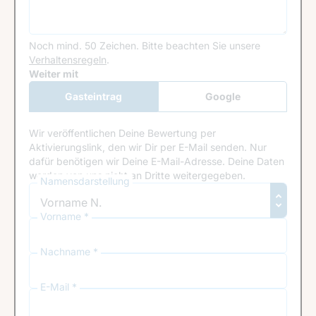
Noch mind. 50 Zeichen.
Bitte beachten Sie unsere
Verhaltensregeln
.
Google Recaptcha
Weiter mit
Gasteintrag
Google
Anmeldung
Wir veröffentlichen Deine Bewertung per
Aktivierungslink, den wir Dir per E-Mail senden. Nur
dafür benötigen wir Deine E-Mail-Adresse. Deine Daten
werden von uns nicht an Dritte weitergegeben.
Namensdarstellung
Vorname *
Nachname *
E-Mail *