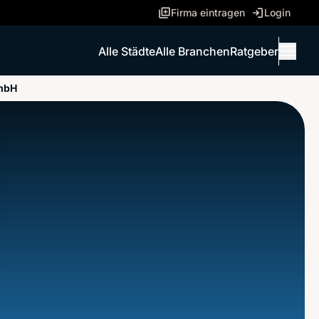
Firma eintragen
Login
Alle Städte
Alle Branchen
Ratgeber
Menü 
mbH
ANRUFEN