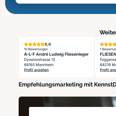
Weiter
Sterne
5,0
10 Bewertungen
1 Bewertu
A-L-F André Ludwig Fliesenleger
FLIESEN
Dynamostrasse 13
Foggense
68165 Mannheim
68219 M
Profil ansehen
Profil an
: A-L-F André Ludwig Fliesenleger
: FLIESE
Empfehlungsmarketing mit Kennst