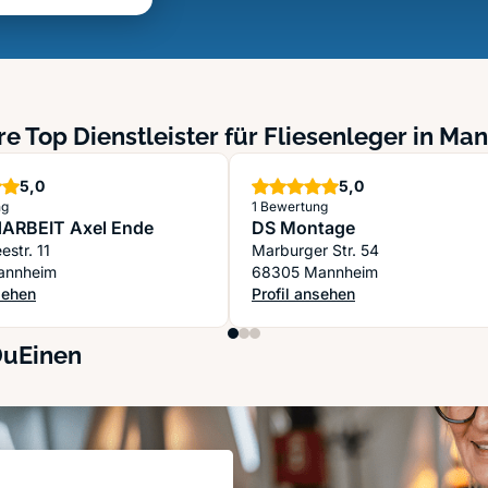
e Top Dienstleister für Fliesenleger in M
Sterne
Sterne
5,0
5,0
ng
1 Bewertung
ARBEIT Axel Ende
DS Montage
estr. 11
Marburger Str. 54
annheim
68305 Mannheim
sehen
Profil ansehen
NARBEIT Axel Ende
: DS Montage
DuEinen