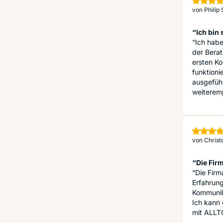
von
Philip 
“Ich bin 
“Ich hab
der Berat
ersten Ko
funktioni
ausgefüh
weiterem
von
Christ
“Die Firm
“Die Firm
Erfahrun
Kommunika
Ich kann 
mit ALLT