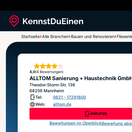
Startseite
Alle Branchen
Bauen und Renovieren
Fliesenl
ALLTOM Sanierung + Haustechnik GmbH
Sterne
4,0
(4 Bewertungen)
ALLTOM Sanierung + Haustechnik Gmb
Theodor-Storm-Str. 136
68259
Mannheim
Tel:
0621 - 17291800
Web:
alltom.de
ANRUFEN
Bewertungen im Überblick
Bewertung ab