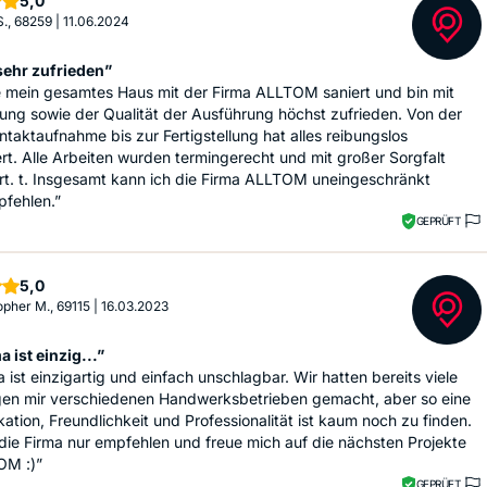
5,0
S., 68259
|
11.06.2024
sehr zufrieden”
e mein gesamtes Haus mit der Firma ALLTOM saniert und bin mit
ung sowie der Qualität der Ausführung höchst zufrieden. Von der
ntaktaufnahme bis zur Fertigstellung hat alles reibungslos
ert. Alle Arbeiten wurden termingerecht und mit großer Sorgfalt
rt. t. Insgesamt kann ich die Firma ALLTOM uneingeschränkt
pfehlen.”
GEPRÜFT
Sterne
5,0
opher M., 69115
|
16.03.2023
a ist einzig...”
a ist einzigartig und einfach unschlagbar. Wir hatten bereits viele
gen mir verschiedenen Handwerksbetrieben gemacht, aber so eine
tion, Freundlichkeit und Professionalität ist kaum noch zu finden.
die Firma nur empfehlen und freue mich auf die nächsten Projekte
OM :)”
GEPRÜFT