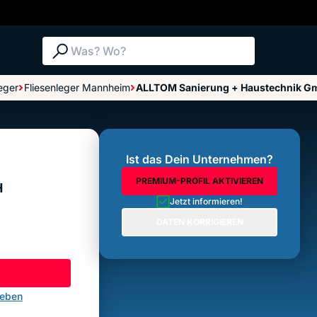
Suche: Was? Wo?
eger
Fliesenleger Mannheim
ALLTOM Sanierung + Haustechnik G
Bewertungen im Überblick
Bewertung abgeben
Ist das Dein Unternehmen?
PREMIUM-PROFIL AKTIVIEREN
H
Jetzt informieren!
DATEN KORRIGIEREN
geben