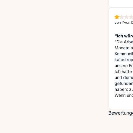
von
Yvon D
“Ich wür
“Die Arbe
Monate an
Kommunik
katastrop
unsere Em
Ich hatt
und deme
gefunden,
haben: zu
Wenn und
Bewertunge