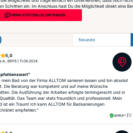
die Möglichkeit und trage einfach ein Unternehmen, dass noch nicht 
n Schritten ein. Im Anschluss hast Du die Möglichkeit direkt eine Be
FIRMA KOSTENLOS EINTRAGEN
Sortierung
Sterne
5,0
a A., 69115
|
11.06.2024
mpfehlenswert”
e mein Bad von der Firma ALLTOM sanieren lassen und bin absolut
rt. Die Beratung war kompetent und auf meine Wünsche
tten. Die Ausführung der Arbeiten erfolgte termingerecht und in
Qualität. Das Team war stets freundlich und professionell. Mein
d ist ein Traum! Ich kann ALLTOM für Badsanierungen
chränkt empfehlen.”
GEPRÜFT
Sterne