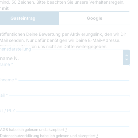
mind. 50 Zeichen.
Bitte beachten Sie unsere
Verhaltensregeln
.
le Recaptcha
 mit
Gasteintrag
Google
Anmeldung
röffentlichen Deine Bewertung per Aktivierungslink, den wir Dir
Mail senden. Nur dafür benötigen wir Deine E-Mail-Adresse.
Daten werden von uns nicht an Dritte weitergegeben.
ensdarstellung
name *
hname *
il *
dt / PLZ
AGB
habe ich gelesen und akzeptiert
*
Datenschutzerklärung
habe ich gelesen und akzeptiert
*