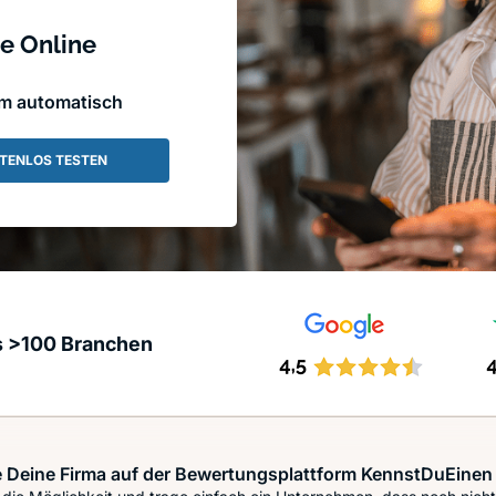
e Online
em automatisch
TENLOS TESTEN
s >100 Branchen
 Deine Firma auf der Bewertungsplattform KennstDuEinen 