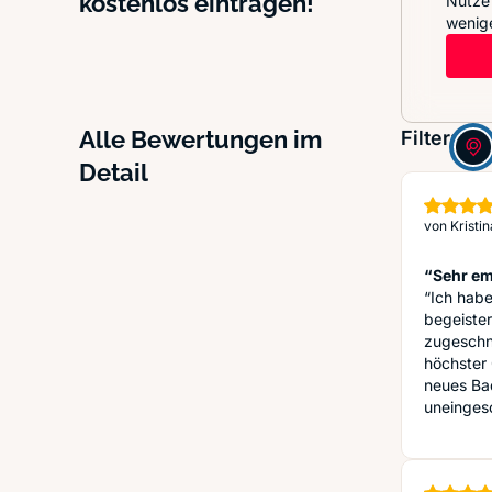
kostenlos eintragen!
Nutze 
wenige
Alle Bewertungen im
Filter:
Detail
von
Kristin
“Sehr e
“Ich hab
begeiste
zugeschni
höchster 
neues Ba
uneinges