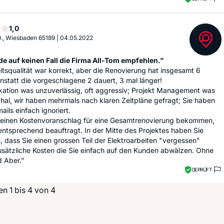
Stern
1,0
., Wiesbaden 65189
|
04.05.2022
de auf keinen Fall die Firma All-Tom empfehlen.”
itsqualität war korrekt, aber die Renovierung hat insgesamt 6
statt die vorgeschlagene 2 dauert, 3 mal länger!
ation was unzuverlässig, oft aggressiv; Projekt Management was
hal, wir haben mehrmals nach klaren Zeitpläne gefragt; Sie haben
ails einfach ignoriert.
e einen Kostenvoranschlag für eine Gesamtrenovierung bekommen,
ntsprechend beauftragt. In der Mitte des Projektes haben Sie
 dass Sie einen grossen Teil der Elektroarbeiten "vergessen"
sätzliche Kosten die Sie einfach auf den Kunden abwälzen. Ohne
 Aber.”
GEPRÜFT
n 1 bis 4 von 4