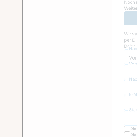
Noch 
Goog
Weiter
Wir ve
per E-
Deine 
Nam
Vor
Nac
E-Ma
Sta
Die
Die