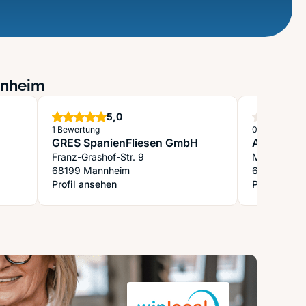
annheim
Sterne
5,0
1 Bewertung
0 Bewertung
GRES SpanienFliesen GmbH
Alfred Se
Franz-Grashof-Str. 9
Marie-Curie
68199 Mannheim
68219 Man
Profil ansehen
Profil anse
: GRES SpanienFliesen GmbH
: Alfred Se