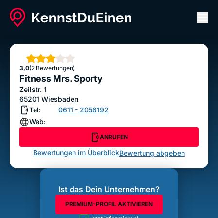
Men
Fitness Mrs. Sporty
ANRUFEN
Sterne
3,0
(2 Bewertungen)
Bewertung abgeben
Fitness Mrs. Sporty
Zeilstr. 1
65201
Wiesbaden
Tel:
0611 - 2058192
Web:
ANRUFEN
Bewertungen im Überblick
Bewertung abgeben
Ist das Dein Unternehmen?
PREMIUM-PROFIL AKTIVIEREN