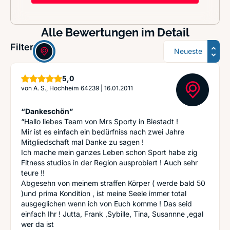
Alle Bewertungen im Detail
Sortierung
Filter:
Sterne
5,0
von
A. S., Hochheim 64239
|
16.01.2011
“Dankeschön”
“Hallo liebes Team von Mrs Sporty in Biestadt !
Mir ist es einfach ein bedürfniss nach zwei Jahre
Mitgliedschaft mal Danke zu sagen !
Ich mache mein ganzes Leben schon Sport habe zig
Fitness studios in der Region ausprobiert ! Auch sehr
teure !!
Abgesehn von meinem straffen Körper ( werde bald 50
)und prima Kondition , ist meine Seele immer total
ausgeglichen wenn ich von Euch komme ! Das seid
einfach Ihr ! Jutta, Frank ,Sybille, Tina, Susannne ,egal
wer da ist