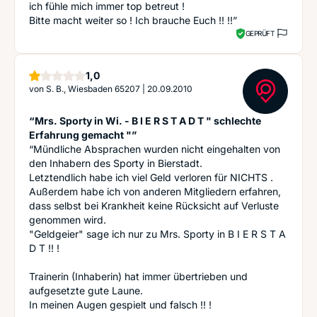
ich fühle mich immer top betreut !
Bitte macht weiter so ! Ich brauche Euch !! !!”
GEPRÜFT
Stern
1,0
von
S. B., Wiesbaden 65207
|
20.09.2010
“Mrs. Sporty in Wi. - B I E R S T A D T " schlechte
Erfahrung gemacht "”
“Mündliche Absprachen wurden nicht eingehalten von
den Inhabern des Sporty in Bierstadt.
Letztendlich habe ich viel Geld verloren für NICHTS .
Außerdem habe ich von anderen Mitgliedern erfahren,
dass selbst bei Krankheit keine Rücksicht auf Verluste
genommen wird.
"Geldgeier" sage ich nur zu Mrs. Sporty in B I E R S T A
D T !! !
Trainerin (Inhaberin) hat immer übertrieben und
aufgesetzte gute Laune.
In meinen Augen gespielt und falsch !! !