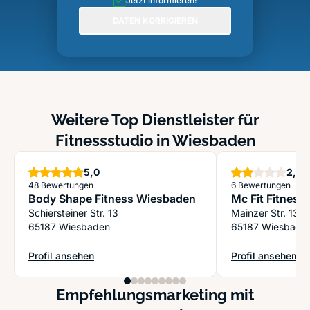
Jetzt informieren!
DATEN KORRIGIEREN
Weitere Top Dienstleister für
Fitnessstudio in Wiesbaden
Sterne
S
5,0
2,0
48 Bewertungen
6 Bewertungen
Body Shape Fitness Wiesbaden
Mc Fit Fitnes
Schiersteiner Str. 13
Mainzer Str. 133
65187 Wiesbaden
65187 Wiesbade
Profil ansehen
Profil ansehen
: Body Shape Fitness Wiesbaden
: Mc Fit Fitness
Empfehlungsmarketing mit