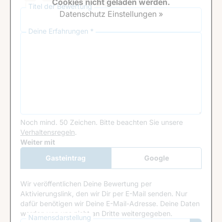
Cookies nicht geladen werden.
Titel der Bewertung
Datenschutz Einstellungen »
Deine Erfahrungen *
Noch mind. 50 Zeichen.
Bitte beachten Sie unsere
Verhaltensregeln
.
Google Recaptcha
Weiter mit
Gasteintrag
Google
Anmeldung
Wir veröffentlichen Deine Bewertung per
Aktivierungslink, den wir Dir per E-Mail senden. Nur
dafür benötigen wir Deine E-Mail-Adresse. Deine Daten
werden von uns nicht an Dritte weitergegeben.
Namensdarstellung