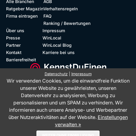
Alle Branchen
AGB
Ratgeber Magazin
Verhaltensregeln
Firma eintragen
FAQ
Ranking / Bewertungen
Über uns
Impressum
Presse
WinLocal
Partner
WinLocal Blog
Kontakt
Karriere bei uns
Barrierefreiheit
Datenschutz
|
Impressum
Wir verwenden Cookies, um die einwandfreie Funktion
Barrierefreie Website
Geprüfte Bewertungen
unserer Website zu gewährleisten, unseren
Datenverkehr zu analysieren, Werbung zu
personalisieren und um SPAM zu verhindern. Wir
informieren auch unsere Analyse- und Werbepartner
über Nutzeraktivitäten auf der Website.
Einstellungen
verwalten »
Das Bewertungsportal KennstDuEinen.de ist ein Service der WinLocal
WEITER OHNE EINWILLIGUNG