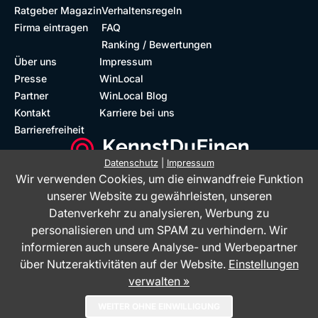
Ratgeber Magazin
Verhaltensregeln
Firma eintragen
FAQ
Ranking / Bewertungen
Über uns
Impressum
Presse
WinLocal
Partner
WinLocal Blog
Kontakt
Karriere bei uns
Barrierefreiheit
Datenschutz
|
Impressum
Wir verwenden Cookies, um die einwandfreie Funktion
Barrierefreie Website
Geprüfte Bewertungen
unserer Website zu gewährleisten, unseren
Datenverkehr zu analysieren, Werbung zu
personalisieren und um SPAM zu verhindern. Wir
informieren auch unsere Analyse- und Werbepartner
über Nutzeraktivitäten auf der Website.
Einstellungen
verwalten »
Das Bewertungsportal KennstDuEinen.de ist ein Service der WinLocal
WEITER OHNE EINWILLIGUNG
GmbH - © 2026