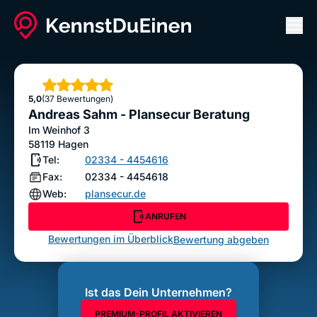
Men
Andreas Sahm - Plansecur Beratung
ANRUFEN
Sterne
5,0
(37 Bewertungen)
Bewertung abgeben
Andreas Sahm - Plansecur Beratung
Im Weinhof 3
58119
Hagen
Tel:
02334 - 4454616
Fax:
02334 - 4454618
Web:
plansecur.de
ANRUFEN
Bewertungen im Überblick
Bewertung abgeben
Ist das Dein Unternehmen?
PREMIUM-PROFIL AKTIVIEREN