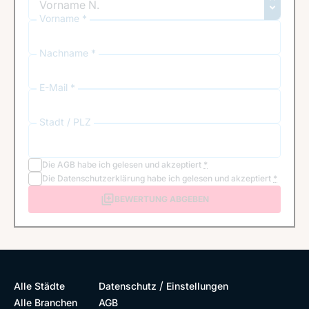
Vorname *
Nachname *
E-Mail *
Stadt / PLZ
Die
AGB
habe ich gelesen und akzeptiert
*
Die
Datenschutzerklärung
habe ich gelesen und akzeptiert
*
BEWERTUNG ABGEBEN
/
Alle Städte
Datenschutz
Einstellungen
Alle Branchen
AGB