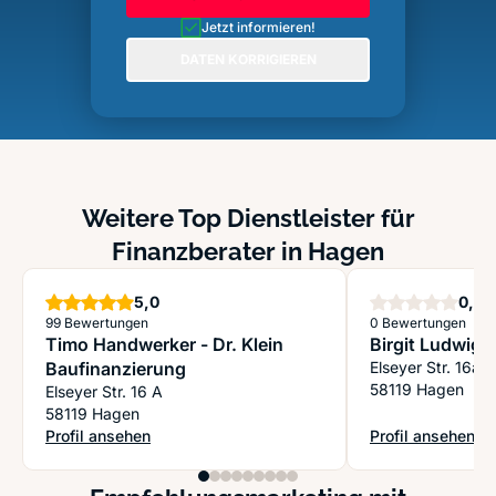
Jetzt informieren!
DATEN KORRIGIEREN
Weitere Top Dienstleister für
Finanzberater in Hagen
Sterne
S
5,0
0,0
99 Bewertungen
0 Bewertungen
Timo Handwerker - Dr. Klein
Birgit Ludwig
Baufinanzierung
Elseyer Str. 16a
58119 Hagen
Elseyer Str. 16 A
58119 Hagen
Profil ansehen
Profil ansehen
: Timo Handwerker - Dr. Klein Baufinanzierung
: Birgit Ludwig