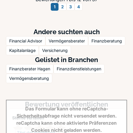
1
2
3
4
Andere suchten auch
Financial Advisor
Vermögensberater
Finanzberatung
Kapitalanlage
Versicherung
Gelistet in Branchen
Finanzberater Hagen
Finanzdienstleistungen
Vermögensberatung
Bewertung veröffentlichen
Das Formular kann ohne reCaptcha-
Sicherheitsabfrage nicht versendet werden.
Sterne verteilen *
reCaptcha kann ohne aktivierte Präferenzen
Cookies nicht geladen werden.
Titel der Bewertung