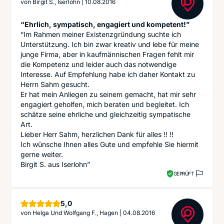
von
Birgit S., Iserlohn
|
10.08.2016
“Ehrlich, sympatisch, engagiert und kompetent!”
“Im Rahmen meiner Existenzgründung suchte ich
Unterstützung. Ich bin zwar kreativ und lebe für meine
junge Firma, aber in kaufmännischen Fragen fehlt mir
die Kompetenz und leider auch das notwendige
Interesse. Auf Empfehlung habe ich daher Kontakt zu
Herrn Sahm gesucht.
Er hat mein Anliegen zu seinem gemacht, hat mir sehr
engagiert geholfen, mich beraten und begleitet. Ich
schätze seine ehrliche und gleichzeitig sympatische
Art.
Lieber Herr Sahm, herzlichen Dank für alles !! !!
Ich wünsche Ihnen alles Gute und empfehle Sie hiermit
gerne weiter.
Birgit S. aus Iserlohn”
GEPRÜFT
Sterne
5,0
von
Helga Und Wolfgang F., Hagen
|
04.08.2016