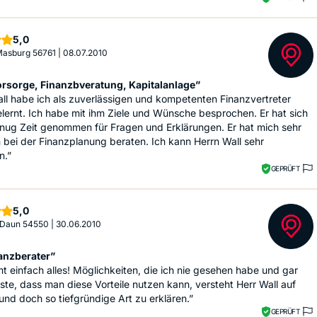
Sterne
5,0
 Masburg 56761
|
08.07.2010
orsorge, Finanzbveratung, Kapitalanlage”
ll habe ich als zuverlässigen und kompetenten Finanzvertreter
ernt. Ich habe mit ihm Ziele und Wünsche besprochen. Er hat sich
nug Zeit genommen für Fragen und Erklärungen. Er hat mich sehr
bei der Finanzplanung beraten. Ich kann Herrn Wall sehr
n.”
GEPRÜFT
Sterne
5,0
 Daun 54550
|
30.06.2010
anzberater”
t einfach alles! Möglichkeiten, die ich nie gesehen habe und gar
ste, dass man diese Vorteile nutzen kann, versteht Herr Wall auf
und doch so tiefgründige Art zu erklären.”
GEPRÜFT