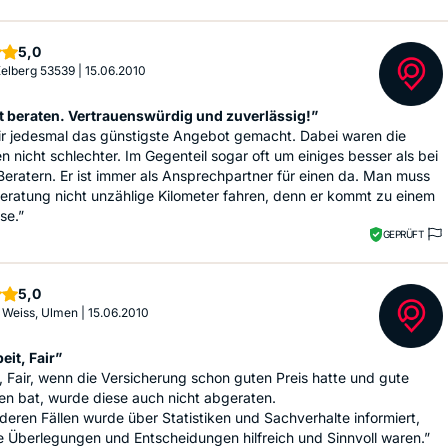
Sterne
5,0
 Kelberg 53539
|
15.06.2010
t beraten. Vertrauenswürdig und zuverlässig!”
ir jedesmal das günstigste Angebot gemacht. Dabei waren die
n nicht schlechter. Im Gegenteil sogar oft um einiges besser als bei
eratern. Er ist immer als Ansprechpartner für einen da. Man muss
Beratung nicht unzählige Kilometer fahren, denn er kommt zu einem
se.”
GEPRÜFT
Sterne
5,0
 Weiss, Ulmen
|
15.06.2010
eit, Fair”
, Fair, wenn die Versicherung schon guten Preis hatte und gute
en bat, wurde diese auch nicht abgeraten.
deren Fällen wurde über Statistiken und Sachverhalte informiert,
ie Überlegungen und Entscheidungen hilfreich und Sinnvoll waren.”