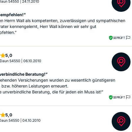
 Daun 54550
|
24.11.2010
 empfehlen!”
en Herrn Wall als kompetenten, zuverlässigen und sympathischen
ater kennengelernt, Herr Wall können wir sehr gut
pfehlen.”
GEPRÜFT
Sterne
5,0
 Daun 54550
|
06.10.2010
verbindliche Beratung!”
stehenden Versicherungen wurden zu wesentlich günstigeren
 bzw. höheren Leistungen erneuert.
ne unverbindliche Beratung, die für jeden ein Muss ist!”
GEPRÜFT
Sterne
5,0
 Daun 54550
|
04.10.2010