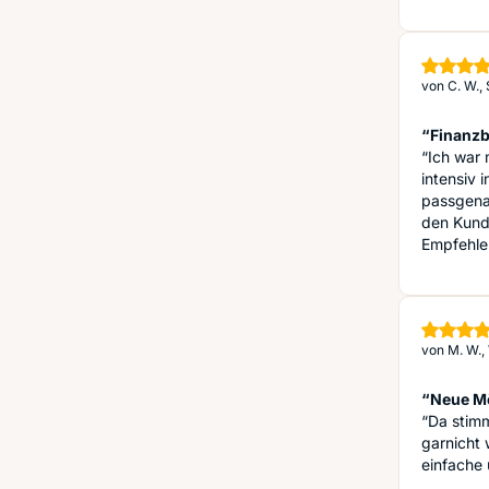
von
C. W.,
“Finanzb
“Ich war 
intensiv 
passgenau
den Kunde
Empfehle
von
M. W.,
“Neue Mö
“Da stimm
garnicht 
einfache 