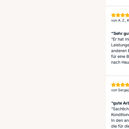
von
A. Z.,
“Sehr gu
“Er hat m
Leistunge
anderen B
für eine 
nach Hau
von
Sergej
“gute Arb
“Sachlich
Kondition
In den an
die für d