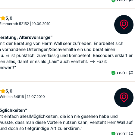
Sterne
5,0
 Simmerath 52152
|
10.09.2010
eratung, Altersvorsorge”
mit der Beratung von Herrn Wall sehr zufrieden. Er arbeitet sich
in vorhandene Unterlagen/Sachverhalte ein und berät einen
. Er ist pünktlich, zuverlässig und kompetent. Besonders erklärt er
n alles, damit er es als „Laie“ auch versteht. --> Fazit:
nswert!”
GEPRÜFT
Sterne
5,0
 Wittlich 54516
|
12.07.2010
glichkeiten”
t einfach alles!Möglichkeiten, die ich nie gesehen habe und
wusste, dass man diese Vorteile nutzen kann, versteht Herr Wall auf
und doch so tiefgründige Art zu erklären.”
GEPRÜFT