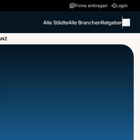
Firma eintragen
Login
Alle Städte
Alle Branchen
Ratgeber
Menü 
NANZ
ANRUFEN