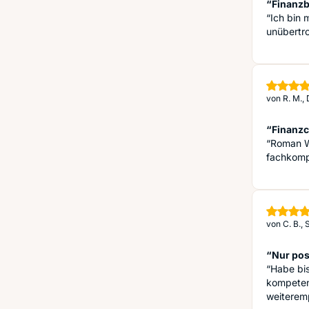
“Finanzb
“Ich bin 
unübertro
von
R. M.,
“Finanzc
“Roman Wa
fachkomp
von
C. B.,
“Nur pos
“Habe bis
kompetent
weiterem