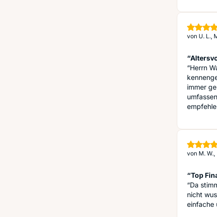
von
U. L.,
“Altersv
“Herrn Wa
kennengel
immer ge
umfassen 
empfehle
von
M. W.,
“Top Fin
“Da stimm
nicht wus
einfache 