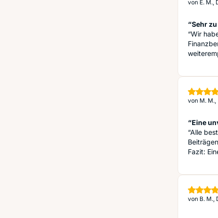
von
E. M.,
“Sehr zu
“Wir hab
Finanzber
weiterem
von
M. M.,
“Eine un
“Alle be
Beiträgen
Fazit: Ei
von
B. M.,