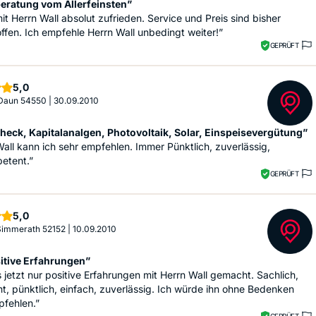
eratung vom Allerfeinsten”
mit Herrn Wall absolut zufrieden. Service und Preis sind bisher
ffen. Ich empfehle Herrn Wall unbedingt weiter!”
GEPRÜFT
Sterne
5,0
 Daun 54550
|
30.09.2010
heck, Kapitalanalgen, Photovoltaik, Solar, Einspeisevergütung”
ll kann ich sehr empfehlen. Immer Pünktlich, zuverlässig,
etent.”
GEPRÜFT
Sterne
5,0
 Simmerath 52152
|
10.09.2010
itive Erfahrungen”
 jetzt nur positive Erfahrungen mit Herrn Wall gemacht. Sachlich,
, pünktlich, einfach, zuverlässig. Ich würde ihn ohne Bedenken
pfehlen.”
GEPRÜFT