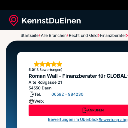
Startseite
Alle Branchen
Recht und Geld
Finanzberater
Roman Wall - Finanzberater für GLOBAL-FINAN
Sterne
5,0
(13 Bewertungen)
Roman Wall - Finanzberater für GLOBA
Alte Roßgasse 21
54550
Daun
Tel:
06592 - 984230
Web:
ANRUFEN
Bewertungen im Überblick
Bewertung ab