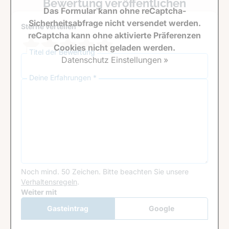
Bewertung veröffentlichen
Das Formular kann ohne reCaptcha-
Sicherheitsabfrage nicht versendet werden.
Sterne verteilen *
reCaptcha kann ohne aktivierte Präferenzen
Cookies nicht geladen werden.
Titel der Bewertung
Datenschutz Einstellungen »
Deine Erfahrungen *
Noch mind. 50 Zeichen.
Bitte beachten Sie unsere
Verhaltensregeln
.
Google Recaptcha
Weiter mit
Gasteintrag
Google
Anmeldung