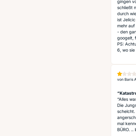
gingen vo
schließt n
durch wie
ist Jelic
mehr auf 
- den gan
googelt, 
PS: Achtu
6, wo sie
von
Baris 
“Katastr
“Alles was
Die Jungs
schelcht.
angersch
mal kenn
BÜRO. .. 