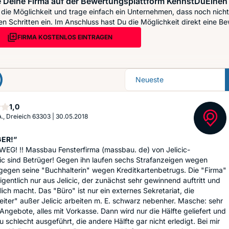
 Deine Firma auf der Bewertungsplattform KennstDuEinen 
die Möglichkeit und trage einfach ein Unternehmen, dass noch nicht 
n Schritten ein. Im Anschluss hast Du die Möglichkeit direkt eine Be
FIRMA KOSTENLOS EINTRAGEN
Sortierung
Stern
1,0
A., Dreieich 63303
|
30.05.2018
ER!”
EG! !! Massbau Fensterfirma (massbau. de) von Jelicic-
c sind Betrüger! Gegen ihn laufen sechs Strafanzeigen wegen
gegen seine "Buchhalterin" wegen Kreditkartenbetrugs. Die "Firma"
igentlich nur aus Jelicic, der zunächst sehr gewinnend auftritt und
lich macht. Das "Büro" ist nur ein externes Sekretariat, die
iter" außer Jelicic arbeiten m. E. schwarz nebenher. Masche: sehr
Angebote, alles mit Vorkasse. Dann wird nur die Hälfte geliefert und
 schlecht ausgeführt, die andere Hälfte gar nicht erledigt. Bei mir