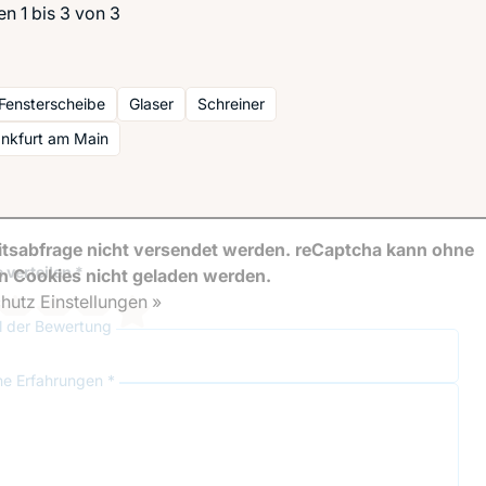
n 1 bis 3 von 3
Fensterscheibe
Glaser
Schreiner
ankfurt am Main
tsabfrage nicht versendet werden. reCaptcha kann ohne
 verteilen *
en Cookies nicht geladen werden.
hutz Einstellungen »
el der Bewertung
ne Erfahrungen *