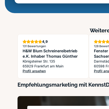
Weitere
Sterne
4,9
131 Bewertungen
128 Bewer
H&W Blum Schreinereibetrieb
Fenster
e.K. Inhaber Thomas Günther
Sachse
Königsteiner Str. 135
Darmstäd
65929 Frankfurt am Main
60598 Fr
Profil ansehen
Profil an
: H&W Blum Schreinereibetrieb e.K. Inhaber Thomas 
: Fenste
Empfehlungsmarketing mit Kennst