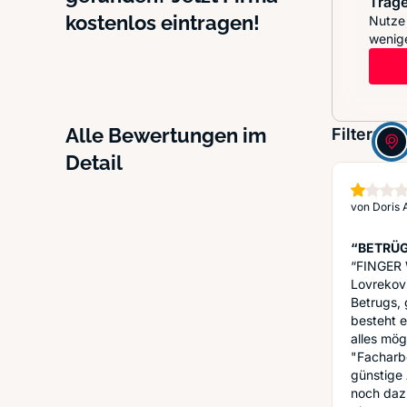
Trage
kostenlos eintragen!
Nutze 
wenige
Alle Bewertungen im
Filter:
Detail
von
Doris 
“BETRÜG
“FINGER W
Lovrekovi
Betrugs, 
besteht e
alles mög
"Facharbe
günstige 
noch dazu