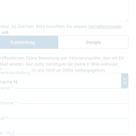
mind. 50 Zeichen.
Bitte beachten Sie unsere
Verhaltensregeln
.
le Recaptcha
 mit
Gasteintrag
Google
Anmeldung
röffentlichen Deine Bewertung per Aktivierungslink, den wir Dir
Mail senden. Nur dafür benötigen wir Deine E-Mail-Adresse.
Daten werden von uns nicht an Dritte weitergegeben.
ensdarstellung
name *
hname *
il *
dt / PLZ