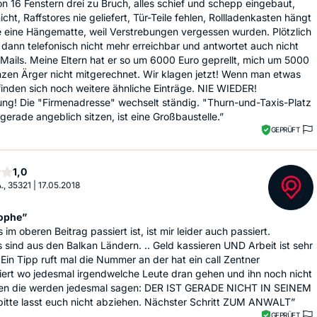
n 16 Fenstern drei zu Bruch, alles schief und schepp eingebaut,
icht, Raffstores nie geliefert, Tür-Teile fehlen, Rollladenkasten hängt
 eine Hängematte, weil Verstrebungen vergessen wurden. Plötzlich
ic dann telefonisch nicht mehr erreichbar und antwortet auch nicht
Mails. Meine Eltern hat er so um 6000 Euro geprellt, mich um 5000
zen Ärger nicht mitgerechnet. Wir klagen jetzt! Wenn man etwas
finden sich noch weitere ähnliche Einträge. NIE WIEDER!
ng! Die "Firmenadresse" wechselt ständig. "Thurn-und-Taxis-Platz
 gerade angeblich sitzen, ist eine Großbaustelle.”
GEPRÜFT
Stern
1,0
A., 35321
|
17.05.2018
ophe”
 im oberen Beitrag passiert ist, ist mir leider auch passiert.
 sind aus den Balkan Ländern. .. Geld kassieren UND Arbeit ist sehr
 Ein Tipp ruft mal die Nummer an der hat ein call Zentner
iert wo jedesmal irgendwelche Leute dran gehen und ihn noch nicht
en die werden jedesmal sagen: DER IST GERADE NICHT IN SEINEM
bitte lasst euch nicht abziehen. Nächster Schritt ZUM ANWALT”
GEPRÜFT