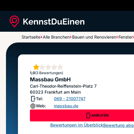
Startseite
Alle Branchen
Bauen und Renovieren
Fenster
Massbau GmbH
Stern
1,0
(3 Bewertungen)
Massbau GmbH
Carl-Theodor-Reiffenstein-Platz 7
60323
Frankfurt am Main
Tel:
069 - 21007747
Web:
massbau.de
ANRUFEN
Bewertungen im Überblick
Bewertung ab