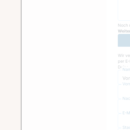
Noch 
Goog
Weiter
Wir ve
per E-
Deine 
Nam
Vor
Nac
E-Ma
Sta