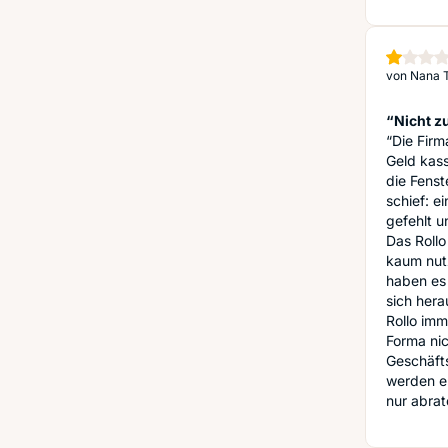
von
Nana T
“Nicht z
“Die Firm
Geld kas
die Fenst
schief: e
gefehlt u
Das Rollo
kaum nut
haben es
sich hera
Rollo imm
Forma nic
Geschäfts
werden er
nur abrat