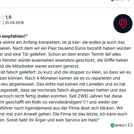
Stern
1,0
.
|
25.04.2018
u empfehlen!”
a wirkte am Anfang kompetent, ist ja klar- sie wollen ja auch das
sieren. Nach dem wir ein Paar tausend Euros bezahlt haben würden
er und eine Tür geliefert. Schon an dem ersten Termin lief alles
in Fenster würde ausersehen woanders geschickt, die Griffe haben
nd die Mitarbeiter waren extrem genervt.
 ist falsch geliefert: zu kurz und die stopper zu klein, so dass wir es
zen können. Nach 4 Monaten kamen sie es zu reparieren und
 neu abgemessen. Das dritte mal kamen mit Lamellen und es hat
usgestellt, dass sie nochmals falsch abgemessen hatten und das
ernoch nicht fertig stellen konnten. Seit ZWEI Jahren hat diese
ht geschafft ein Rollo zu vervollständigen! !! ! und weder der
führer noch irgendjemand aus der Firma lässt sich blicken. Wir
st mal zum Anwalt gehen. Die Firma ist das letzte, ich kann euch
en. Sonst habt ihr Ärger und kein Service am Hals!”
GEPRÜFT