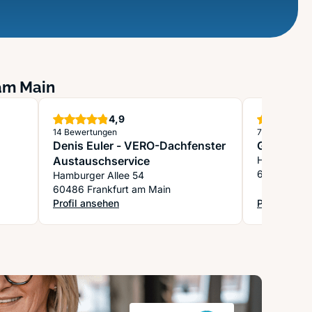
 am Main
Sterne
4,9
14 Bewertungen
7 Bewertung
Denis Euler - VERO-Dachfenster
Glaserei D
Austauschservice
Hanauer La
60314 Fran
Hamburger Allee 54
60486 Frankfurt am Main
Profil ansehen
Profil anse
üstbau GmbH
: Denis Euler - VERO-Dachfenster Austauschservice
: Glaserei D