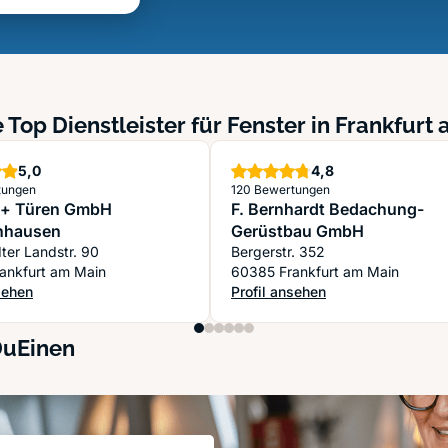
 Top Dienstleister für Fenster in Frankfurt
Sterne
Sterne
5,0
4,8
tungen
120 Bewertungen
 + Türen GmbH
F. Bernhardt Bedachung-
nhausen
Gerüstbau GmbH
ter Landstr. 90
Bergerstr. 352
ankfurt am Main
60385 Frankfurt am Main
sehen
Profil ansehen
Günther
r + Türen GmbH Sachsenhausen
: F. Bernhardt Bedachung- Ger
DuEinen