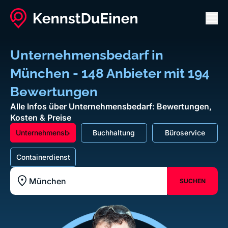
Men
Unternehmensbedarf in
München - 148 Anbieter mit 194
Bewertungen
Alle Infos über Unternehmensbedarf: Bewertungen,
Kosten & Preise
Unternehmensbedarf
Buchhaltung
Büroservice
Containerdienst
SUCHEN
Standort z.B. Frankfurt am Main