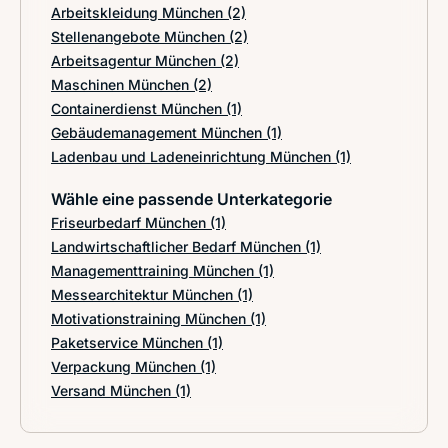
Arbeitskleidung München
(2)
Stellenangebote München
(2)
Arbeitsagentur München
(2)
Maschinen München
(2)
Containerdienst München
(1)
Gebäudemanagement München
(1)
Ladenbau und Ladeneinrichtung München
(1)
Wähle eine passende Unterkategorie
Friseurbedarf München
(1)
Landwirtschaftlicher Bedarf München
(1)
Managementtraining München
(1)
Messearchitektur München
(1)
Motivationstraining München
(1)
Paketservice München
(1)
Verpackung München
(1)
Versand München
(1)