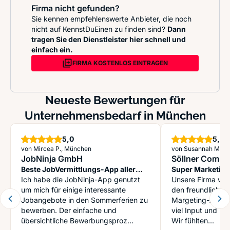
Firma nicht gefunden?
Sie kennen empfehlenswerte Anbieter, die noch
nicht auf KennstDuEinen zu finden sind?
Dann
tragen Sie den Dienstleister hier schnell und
einfach ein.
FIRMA KOSTENLOS EINTRAGEN
Neueste Bewertungen für
Unternehmensbedarf in München
Sterne
S
5,0
5,0
von Mircea P., München
von Susannah M.
JobNinja GmbH
Söllner Commu
Beste JobVermittlungs-App aller
Super Marketing
Zeiten
Ich habe die JobNinja-App genutzt
Unsere Firma wur
um mich für einige interessante
den freundlichen 
Jobangebote in den Sommerferien zu
Margeting-Abteil
bewerben. Der einfache und
viel Input und hil
übersichtliche Bewerbungsproz...
Wir fühlten...