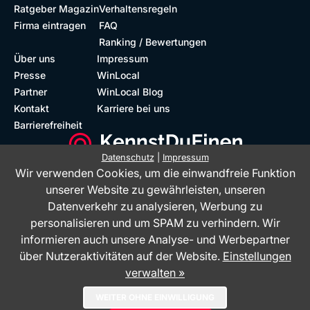
Ratgeber Magazin
Verhaltensregeln
Firma eintragen
FAQ
Ranking / Bewertungen
Über uns
Impressum
Presse
WinLocal
Partner
WinLocal Blog
Kontakt
Karriere bei uns
Barrierefreiheit
Datenschutz
|
Impressum
Wir verwenden Cookies, um die einwandfreie Funktion
Barrierefreie Website
Geprüfte Bewertungen
unserer Website zu gewährleisten, unseren
Datenverkehr zu analysieren, Werbung zu
personalisieren und um SPAM zu verhindern. Wir
informieren auch unsere Analyse- und Werbepartner
über Nutzeraktivitäten auf der Website.
Einstellungen
verwalten »
Das Bewertungsportal KennstDuEinen.de ist ein Service der WinLocal
WEITER OHNE EINWILLIGUNG
GmbH - © 2026