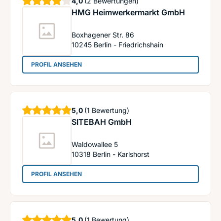
Sterne
4,0
(2 Bewertungen)
HMG Heimwerkermarkt GmbH
Boxhagener Str. 86
10245
Berlin - Friedrichshain
: HMG Heimwerkermarkt GmbH
PROFIL ANSEHEN
Sterne
5,0
(1 Bewertung)
SITEBAH GmbH
Waldowallee 5
10318
Berlin - Karlshorst
: SITEBAH GmbH
PROFIL ANSEHEN
Sterne
5,0
(1 Bewertung)