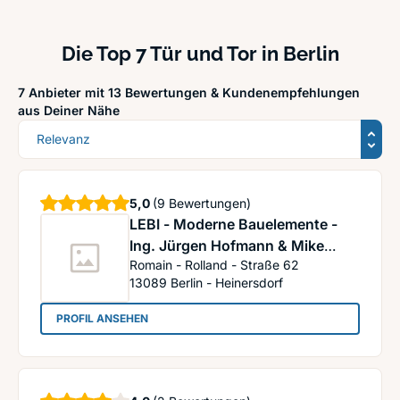
Die Top 7 Tür und Tor in Berlin
7 Anbieter mit 13 Bewertungen &
Kundenempfehlungen
aus Deiner Nähe
Sortierung
Sterne
5,0
(9 Bewertungen)
LEBI - Moderne Bauelemente -
Ing. Jürgen Hofmann & Mike
Romain - Rolland - Straße 62
Lebinsky GbR
13089
Berlin - Heinersdorf
: LEBI - Moderne Bauelemente - Ing. Jürgen Ho
PROFIL ANSEHEN