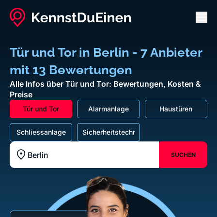
Men
Tür und Tor in Berlin - 7 Anbieter
mit 13 Bewertungen
Alle Infos über Tür und Tor: Bewertungen, Kosten &
Preise
Tür und Tor
Alarmanlage
Haustüren
Schliessanlage
Sicherheitstechnik
SUCHEN
Standort z.B. Frankfurt am Main