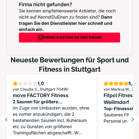
Firma nicht gefunden?
Sie kennen empfehlenswerte Anbieter, die noch
nicht auf KennstDuEinen zu finden sind?
Dann
tragen Sie den Dienstleister hier schnell und
einfach ein.
FIRMA KOSTENLOS EINTRAGEN
Neueste Bewertungen für Sport und
Fitness in Stuttgart
Stern
S
1,0
5,0
von Claudia S., Stuttgart 70499
von Markus W., 70
move FACTORY Fitness
Fitpol Fitness 
2 Saunen für größere
Weilimdorf
Trainingsfläche entfernt
Im Zuge von Umbauten wurden, ohne
Top-Fitnessstudi
es vorher anzukündigen, die 2
Sauberes Fitness
bestehenden Saunen incl. Ruheraum
Personal und "su
etc zu Gunsten von größeren
Trainingsflächen abgeschafft. W...