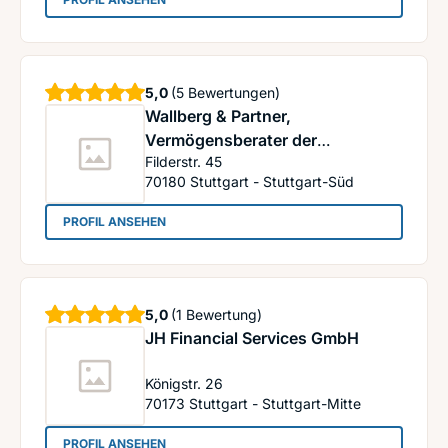
Sterne
5,0
(5 Bewertungen)
Wallberg & Partner,
Vermögensberater der
Filderstr. 45
Deutschen Vermögensberatung
70180
Stuttgart - Stuttgart-Süd
: Wallberg & Partner, Vermögensberater der D
PROFIL ANSEHEN
Sterne
5,0
(1 Bewertung)
JH Financial Services GmbH
Königstr. 26
70173
Stuttgart - Stuttgart-Mitte
: JH Financial Services GmbH
PROFIL ANSEHEN