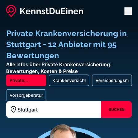
Men
Private Krankenversicherung in
Stuttgart - 12 Anbieter mit 95
Bewertungen
Alle Infos über Private Krankenversicherung:
Bewertungen, Kosten & Preise
Private
Krankenversicherung
Versicherungsmakle
Krankenversicherung
Vorsorgeberatung
SUCHEN
Standort z.B. Frankfurt am Main