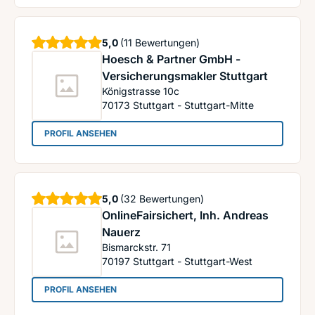
Sterne
5,0
(11 Bewertungen)
Hoesch & Partner GmbH -
Versicherungsmakler Stuttgart
Königstrasse 10c
70173
Stuttgart - Stuttgart-Mitte
: Hoesch & Partner GmbH - Versicherungsmakler
PROFIL ANSEHEN
Sterne
5,0
(32 Bewertungen)
OnlineFairsichert, Inh. Andreas
Nauerz
Bismarckstr. 71
70197
Stuttgart - Stuttgart-West
: OnlineFairsichert, Inh. Andreas Nauerz
PROFIL ANSEHEN