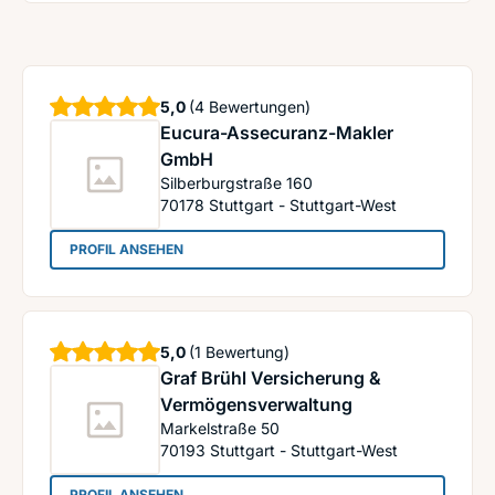
Sterne
5,0
(4 Bewertungen)
Eucura-Assecuranz-Makler
GmbH
Silberburgstraße 160
70178
Stuttgart - Stuttgart-West
: Eucura-Assecuranz-Makler GmbH
PROFIL ANSEHEN
Sterne
5,0
(1 Bewertung)
Graf Brühl Versicherung &
Vermögensverwaltung
Markelstraße 50
70193
Stuttgart - Stuttgart-West
: Graf Brühl Versicherung & Vermögensverwaltu
PROFIL ANSEHEN