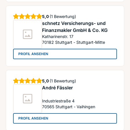
Sterne
5,0
(1 Bewertung)
schnetz Versicherungs- und
Finanzmakler GmbH & Co. KG
Katharinenstr. 17
70182
Stuttgart - Stuttgart-Mitte
: schnetz Versicherungs- und Finanzmakler Gm
PROFIL ANSEHEN
Sterne
5,0
(1 Bewertung)
André Fässler
Industriestraße 4
70565
Stuttgart - Vaihingen
: André Fässler
PROFIL ANSEHEN