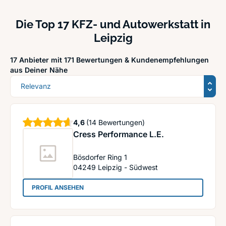
Die Top 17 KFZ- und Autowerkstatt in
Leipzig
17 Anbieter mit 171 Bewertungen &
Kundenempfehlungen
aus Deiner Nähe
Sortierung
Sterne
4,6
(14 Bewertungen)
Cress Performance L.E.
Bösdorfer Ring 1
04249
Leipzig - Südwest
: Cress Performance L.E.
PROFIL ANSEHEN