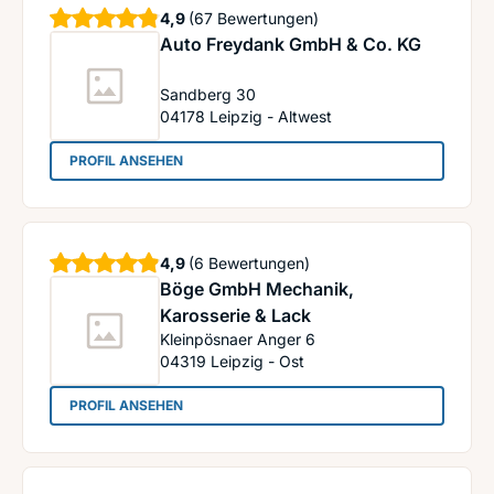
Sterne
4,9
(67 Bewertungen)
Auto Freydank GmbH & Co. KG
Sandberg 30
04178
Leipzig - Altwest
: Auto Freydank GmbH & Co. KG
PROFIL ANSEHEN
Sterne
4,9
(6 Bewertungen)
Böge GmbH Mechanik,
Karosserie & Lack
Kleinpösnaer Anger 6
04319
Leipzig - Ost
: Böge GmbH Mechanik, Karosserie & Lack
PROFIL ANSEHEN