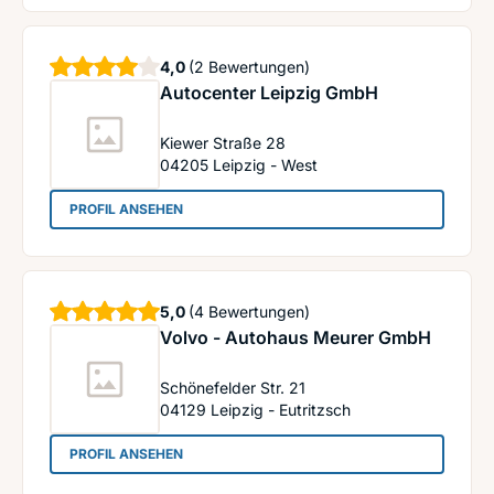
Sterne
4,0
(2 Bewertungen)
Autocenter Leipzig GmbH
Kiewer Straße 28
04205
Leipzig - West
: Autocenter Leipzig GmbH
PROFIL ANSEHEN
Sterne
5,0
(4 Bewertungen)
Volvo - Autohaus Meurer GmbH
Schönefelder Str. 21
04129
Leipzig - Eutritzsch
: Volvo - Autohaus Meurer GmbH
PROFIL ANSEHEN