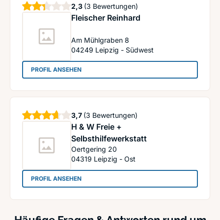
Sterne
2,3
(3 Bewertungen)
Fleischer Reinhard
Am Mühlgraben 8
04249
Leipzig - Südwest
: Fleischer Reinhard
PROFIL ANSEHEN
Sterne
3,7
(3 Bewertungen)
H & W Freie +
Selbsthilfewerkstatt
Oertgering 20
04319
Leipzig - Ost
: H & W Freie + Selbsthilfewerkstatt
PROFIL ANSEHEN