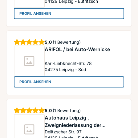
04129
Leipzig - Eutritzsch
: AutoDienst Junghanns, Kfz-Service, Klimaserv
PROFIL ANSEHEN
Sterne
5,0
(1 Bewertung)
ARIFOL / bei Auto-Wernicke
Karl-Liebknecht-Str. 78
04275
Leipzig - Süd
: ARIFOL / bei Auto-Wernicke
PROFIL ANSEHEN
Sterne
5,0
(1 Bewertung)
Autohaus Leipzig ,
Zweigniederlassung der
Delitzscher Str. 97
Volkswagen Retail Leipzig GmbH
04129
Leipzig - Eutritzsch