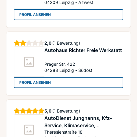
04209
Leipzig - Altwest
: Quick Reifendiscount - Rinder Reifenmarkt Gm
PROFIL ANSEHEN
Sterne
2,0
(1 Bewertung)
Autohaus Richter Freie Werkstatt
Prager Str. 422
04288
Leipzig - Südost
: Autohaus Richter Freie Werkstatt
PROFIL ANSEHEN
Sterne
5,0
(1 Bewertung)
AutoDienst Junghanns, Kfz-
Service, Klimaservice,
Theresienstraße 18
Karosseriebau