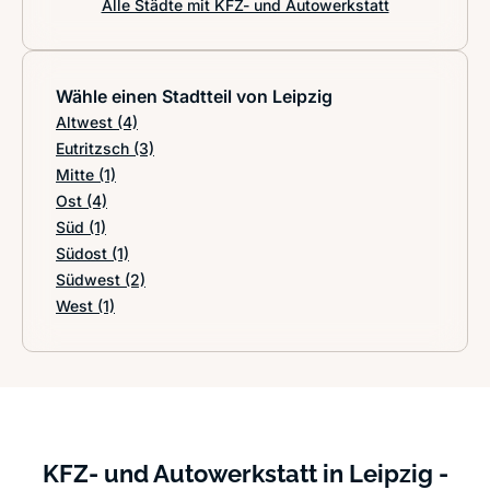
Alle Städte mit KFZ- und Autowerkstatt
Wähle einen Stadtteil von Leipzig
Altwest
(4)
Eutritzsch
(3)
Mitte
(1)
Ost
(4)
Süd
(1)
Südost
(1)
Südwest
(2)
West
(1)
KFZ- und Autowerkstatt in Leipzig -