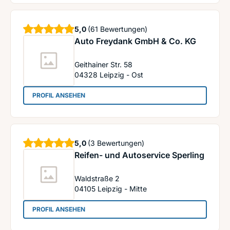
Sterne
5,0
(61 Bewertungen)
Auto Freydank GmbH & Co. KG
Geithainer Str. 58
04328
Leipzig - Ost
: Auto Freydank GmbH & Co. KG
PROFIL ANSEHEN
Sterne
5,0
(3 Bewertungen)
Reifen- und Autoservice Sperling
Waldstraße 2
04105
Leipzig - Mitte
: Reifen- und Autoservice Sperling
PROFIL ANSEHEN