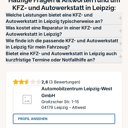
Häufige Fragen & Antworten rund um
KFZ- und Autowerkstatt in Leipzig:
Welche Leistungen bietet eine KFZ- und
Autowerkstatt in Leipzig typischerweise an?
Was kostet eine Reparatur in einer KFZ- und
Autowerkstatt in Leipzig?
Wie finde ich die passende KFZ- und Autowerkstatt
in Leipzig für mein Fahrzeug?
Bietet eine KFZ- und Autowerkstatt in Leipzig auch
kurzfristige Termine oder Notfallhilfe an?
Sterne
2,6
(3 Bewertungen)
Automobilzentrum Leipzig-West
GmbH
Groitzscher Str. 1-15
04179
Leipzig - Altwest
: Automobilzentrum Leipzig-West GmbH
PROFIL ANSEHEN