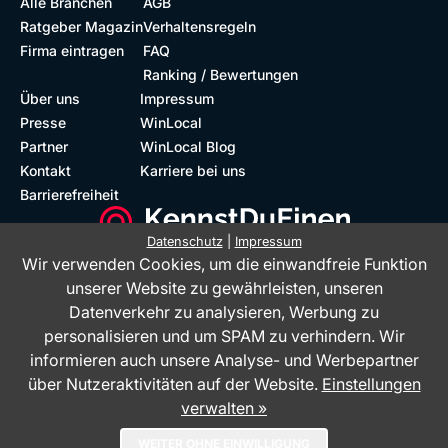
Alle Branchen
AGB
Ratgeber Magazin
Verhaltensregeln
Firma eintragen
FAQ
Ranking / Bewertungen
Über uns
Impressum
Presse
WinLocal
Partner
WinLocal Blog
Kontakt
Karriere bei uns
Barrierefreiheit
Datenschutz
|
Impressum
Wir verwenden Cookies, um die einwandfreie Funktion
Barrierefreie Website
Geprüfte Bewertungen
unserer Website zu gewährleisten, unseren
Datenverkehr zu analysieren, Werbung zu
personalisieren und um SPAM zu verhindern. Wir
informieren auch unsere Analyse- und Werbepartner
über Nutzeraktivitäten auf der Website.
Einstellungen
verwalten »
Das Bewertungsportal KennstDuEinen.de ist ein Service der WinLocal
WEITER OHNE EINWILLIGUNG