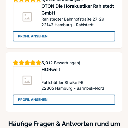
OTON Die Hörakustiker Rahlstedt
GmbH
Rahlstedter Bahnhofstraße 27-29
22143
Hamburg - Rahlstedt
: OTON Die Hörakustiker Rahlstedt GmbH
PROFIL ANSEHEN
Sterne
5,0
(2 Bewertungen)
HÖRwelt
Fuhlsbüttler Straße 96
22305
Hamburg - Barmbek-Nord
: HÖRwelt
PROFIL ANSEHEN
Häufige Fragen & Antworten rund um