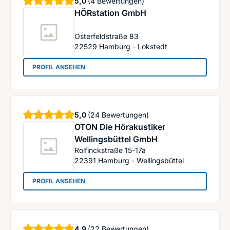
Sterne
5,0
(4 Bewertungen)
HÖRstation GmbH
Osterfeldstraße 83
22529
Hamburg - Lokstedt
: HÖRstation GmbH
PROFIL ANSEHEN
Sterne
5,0
(24 Bewertungen)
OTON Die Hörakustiker
Wellingsbüttel GmbH
Rolfinckstraße 15-17a
22391
Hamburg - Wellingsbüttel
: OTON Die Hörakustiker Wellingsbüttel GmbH
PROFIL ANSEHEN
Sterne
4,9
(22 Bewertungen)