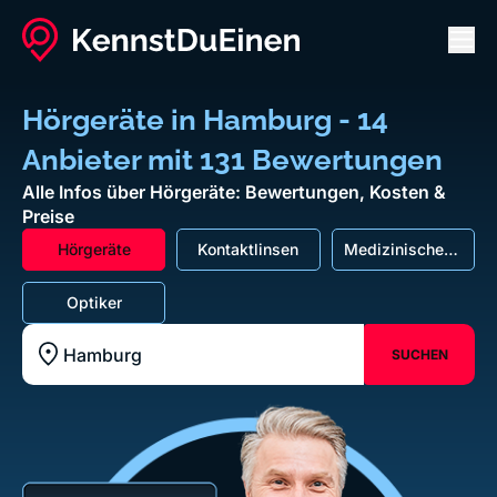
Men
Hörgeräte in Hamburg - 14
Anbieter mit 131 Bewertungen
Alle Infos über Hörgeräte: Bewertungen, Kosten &
Preise
Hörgeräte
Kontaktlinsen
Medizinische
Dienstleistungen
Optiker
SUCHEN
Standort z.B. Frankfurt am Main