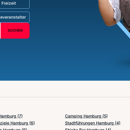
Freizeit
everanstalter
SUCHEN
 Hamburg
(7)
Camping Hamburg
(5)
sziele Hamburg
(6)
Stadtführungen Hamburg
(4)
en Hamburg
(5)
Shisha Bar Hamburg
(4)