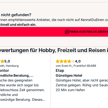
 nicht gefunden?
nnen empfehlenswerte Anbieter, die noch nicht auf KennstDuEinen z
chnell und einfach ein.
FIRMA KOSTENLOS EINTR
wertungen für Hobby, Freizeit und Reisen
Sterne
Sterne
5,0
4,0
Hoth, Hamburg
von Sven H., Frankfurt 60489
ontor
Etap
undliche Beratung,
Günstiges Hotel
ntes Team!
Suche des geeigneten
Günstiges Hotel, aber nicht gera
tes wurde sich sogar bis
Zentral gelegen. Rühig und Saub
riebsschluss Zeit genommen.
20 Min zum Hafen
ndliche und
vertrauenswürdige Beratung. Dieses...