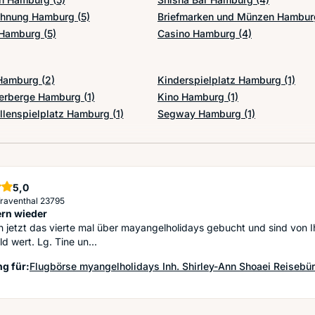
ohnung Hamburg
(5)
Briefmarken und Münzen Hambu
 Hamburg
(5)
Casino Hamburg
(4)
 Hamburg
(2)
Kinderspielplatz Hamburg
(1)
erberge Hamburg
(1)
Kino Hamburg
(1)
llenspielplatz Hamburg
(1)
Segway Hamburg
(1)
5,0
Sterne
 Traventhal 23795
rn wieder
 jetzt das vierte mal über mayangelholidays gebucht und sind von I
d wert. Lg. Tine un...
g für:
Flugbörse myangelholidays Inh. Shirley-Ann Shoaei Reisebü