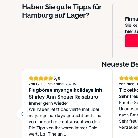
Haben Sie gute Tipps für
Hamburg auf Lager?
Firma
Sie ke
hier s
Neueste Be
Sterne
5,0
von C. E., Traventhal 23795
von Nico 
Flugbörse myangelholidays Inh.
Ticketk
Shirley-Ann Shoaei Reisebüro
Sehr fre
kompete
Für die 
Immer gern wieder
Urlaubsor
Wir haben jetzt das vierte mal über
nach Bet
mayangelholidays gebucht und sind
Sehr freu
von Ihr noch nie enttäuscht worden.
Die Tips von Ihr waren immer Gold
wert. Lg. Tine un...