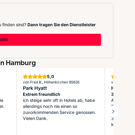
u finden sind?
Dann tragen Sie den Dienstleister
AGEN
 in Hamburg
Sterne
5,0
von Fred B., Höhenkirchen 85635
von V. R., H
Park Hyatt
Hotel Vor
Extrem freundlich
3 Sterne si
de
ich steige sehr oft in Hotels ab, habe
Altehrwürdi
er.
allerdings noch nie einen so
Rothenbaum
zuvorkommenden Service genossen.
leider nur s
Vielen Dank.
3,3 x 3,3 q
klein und be