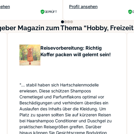
sehen
Profil ansehen
 Reisebüro
ontor
: Etap
GEPRÜFT
G
geber Magazin zum Thema “Hobby, Freizeit
Reisevorbereitung: Richtig
Koffer packen will gelernt sein!
"... stabil haben sich Hartschalenmodelle
erwiesen. Diese schützen Shampoos
Cremetiegel und Parfumflakons optimal vor
Beschädigungen und verhindern überdies ein
Auslaufen des Inhalts über die Kleidung. Um
Platz zu sparen sollten Sie auf kürzeren Reisen
bei Haarshampoo Conditioner und Duschgel zu
praktischen Reisegrößen greifen. Darüber
hinaus können Sie Gesichtscreme Bodylotion