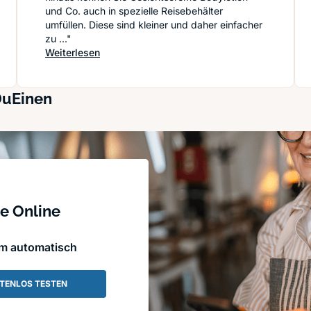
e vom Alleine-Reisen
und Co. auch in spezielle Reisebehälter
umfüllen. Diese sind kleiner und daher einfacher
zu ..."
: Reisevorbereitung: Richtig Koffer packen wil
Weiterlesen
DuEinen
e Online
em automatisch
TENLOS TESTEN