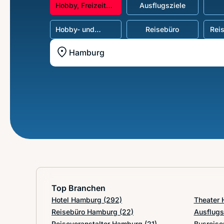
Hobby, Freizeit
Ausflugsziele
und Reisen
Hobby- und
Reisebüro
Reis
Freizeitbedarf
Standort z.B. Frankfurt am Main
Top Branchen
Hotel Hamburg
(292)
Theater
Reisebüro Hamburg
(22)
Ausflug
Reiseveranstalter Hamburg
(21)
Busreis