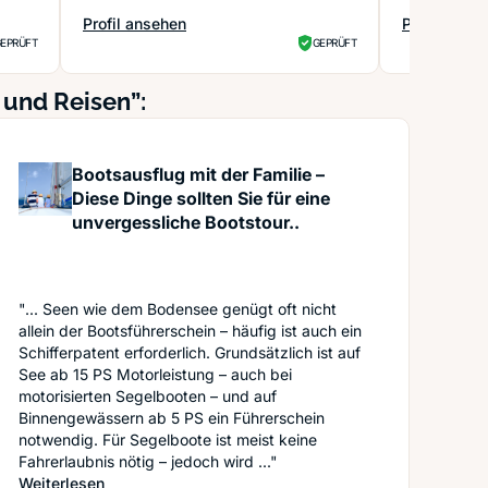
Profil ansehen
Profil anse
: Park Hyatt
: Hotel Vor
EPRÜFT
GEPRÜFT
 und Reisen”:
Bootsausflug mit der Familie –
Diese Dinge sollten Sie für eine
unvergessliche Bootstour..
"... Seen wie dem Bodensee genügt oft nicht
allein der Bootsführerschein – häufig ist auch ein
Schifferpatent erforderlich. Grundsätzlich ist auf
See ab 15 PS Motorleistung – auch bei
motorisierten Segelbooten – und auf
Binnengewässern ab 5 PS ein Führerschein
notwendig. Für Segelboote ist meist keine
Fahrerlaubnis nötig – jedoch wird ..."
: Bootsausflug mit der Familie – Diese Dinge sollten 
Weiterlesen