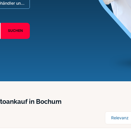
händler und
omarkt
SUCHEN
toankauf in Bochum
Sortierung