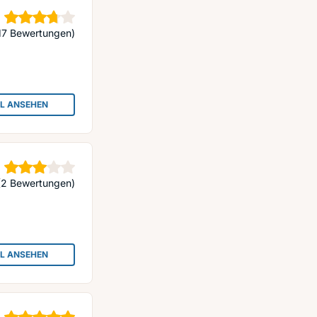
terne
17 Bewertungen)
IL ANSEHEN
: AUTOMOBILE-ANKAUF AL-LAHIB
Sterne
(2 Bewertungen)
IL ANSEHEN
: AUTOANKAUF ADAM