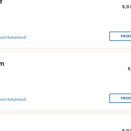
f
5,0
PROF
 und Autoankauf
um
5
PROF
 und Autoankauf
5,0