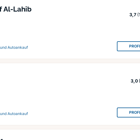
 Al-Lahib
S
3,7
(
PROF
 und Autoankauf
3,0
PROF
 und Autoankauf