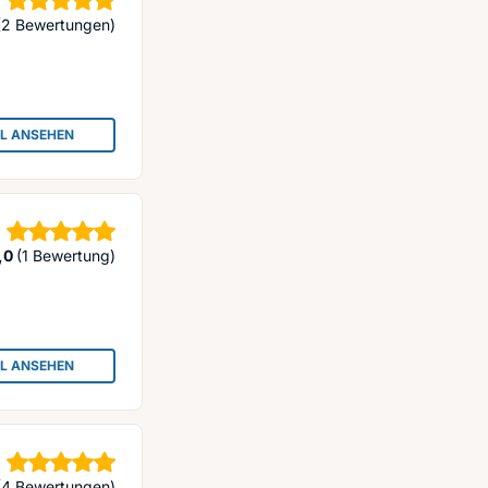
Sterne
(2 Bewertungen)
IL ANSEHEN
: PKW UND KFZ ANKAUF
Sterne
,0
(1 Bewertung)
IL ANSEHEN
: AUTOANKAUF BOCHUM
Sterne
(4 Bewertungen)