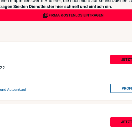
nnen empfehlenswerte Anbieter, die noch nicht auf KennstDuEinen zu
ragen Sie den Dienstleister hier schnell und einfach ein.
FIRMA KOSTENLOS EINTRAGEN
JETZ
 22
PROF
 und Autoankauf
p
JETZ