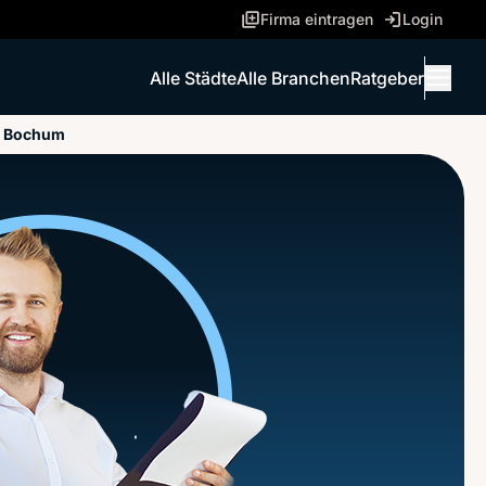
Firma eintragen
Login
Alle Städte
Alle Branchen
Ratgeber
Menü 
f Bochum