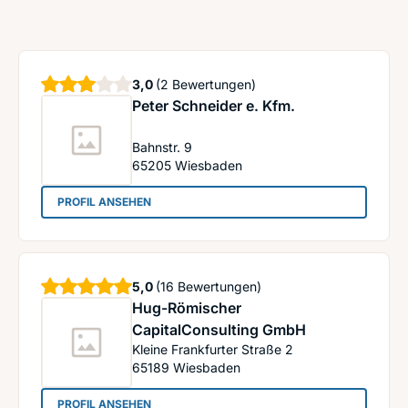
Sterne
3,0
(2 Bewertungen)
Peter Schneider e. Kfm.
Bahnstr. 9
65205
Wiesbaden
: Peter Schneider e. Kfm.
PROFIL ANSEHEN
Sterne
5,0
(16 Bewertungen)
Hug-Römischer
CapitalConsulting GmbH
Kleine Frankfurter Straße 2
65189
Wiesbaden
: Hug-Römischer CapitalConsulting GmbH
PROFIL ANSEHEN