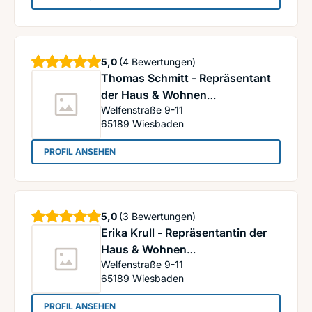
Sterne
5,0
(4 Bewertungen)
Thomas Schmitt - Repräsentant
der Haus & Wohnen
Welfenstraße 9-11
Vermittlungsgesellschaft für
65189
Wiesbaden
Immobilienfinanzierungen mbH
: Thomas Schmitt - Repräsentant der Haus & Wo
PROFIL ANSEHEN
Sterne
5,0
(3 Bewertungen)
Erika Krull - Repräsentantin der
Haus & Wohnen
Welfenstraße 9-11
Vermittlungsgesellschaft für
65189
Wiesbaden
Immobilienfinanzierungen mbH
: Erika Krull - Repräsentantin der Haus & Wohne
PROFIL ANSEHEN