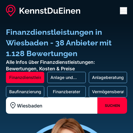
Men
Finanzdienstleistungen in
Wiesbaden - 38 Anbieter mit
1.128 Bewertungen
Alle Infos über Finanzdienstleistungen:
Bewertungen, Kosten & Preise
Finanzdienstleistungen
Anlage und
Anlageberatung
Finanzierung
Baufinanzierung
Finanzberater
Vermögensberatung
SUCHEN
Standort z.B. Frankfurt am Main