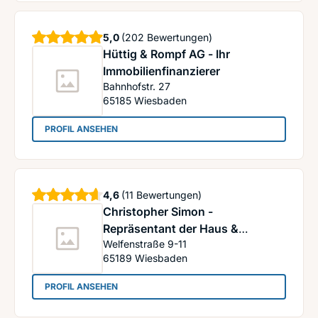
Sterne
5,0
(202 Bewertungen)
Hüttig & Rompf AG - Ihr
Immobilienfinanzierer
Bahnhofstr. 27
65185
Wiesbaden
: Hüttig & Rompf AG - Ihr Immobilienfinanzierer
PROFIL ANSEHEN
Sterne
4,6
(11 Bewertungen)
Christopher Simon -
Repräsentant der Haus &
Welfenstraße 9-11
Wohnen
65189
Wiesbaden
Vermittlungsgesellschaft für
Immobilienfinanzierungen mbH
: Christopher Simon - Repräsentant der Haus & 
PROFIL ANSEHEN