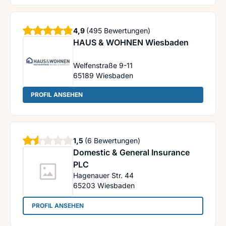
Sterne
4,9
(495 Bewertungen)
HAUS & WOHNEN Wiesbaden
Welfenstraße 9-11
65189
Wiesbaden
: HAUS & WOHNEN Wiesbaden
PROFIL ANSEHEN
Sterne
1,5
(6 Bewertungen)
Domestic & General Insurance
PLC
Hagenauer Str. 44
65203
Wiesbaden
: Domestic & General Insurance PLC
PROFIL ANSEHEN