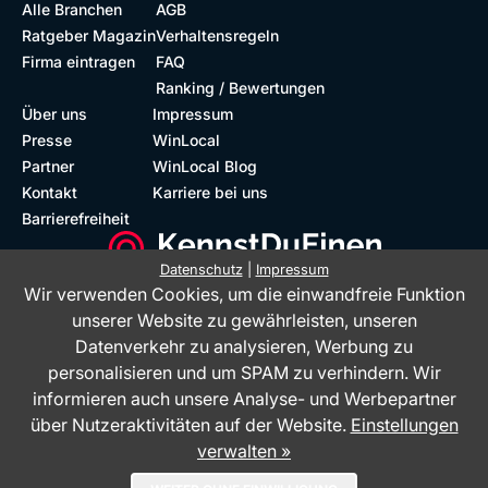
Alle Branchen
AGB
Ratgeber Magazin
Verhaltensregeln
Firma eintragen
FAQ
Ranking / Bewertungen
Über uns
Impressum
Presse
WinLocal
Partner
WinLocal Blog
Kontakt
Karriere bei uns
Barrierefreiheit
Datenschutz
|
Impressum
Wir verwenden Cookies, um die einwandfreie Funktion
Barrierefreie Website
Geprüfte Bewertungen
unserer Website zu gewährleisten, unseren
Datenverkehr zu analysieren, Werbung zu
personalisieren und um SPAM zu verhindern. Wir
informieren auch unsere Analyse- und Werbepartner
über Nutzeraktivitäten auf der Website.
Einstellungen
verwalten »
Das Bewertungsportal KennstDuEinen.de ist ein Service der WinLocal