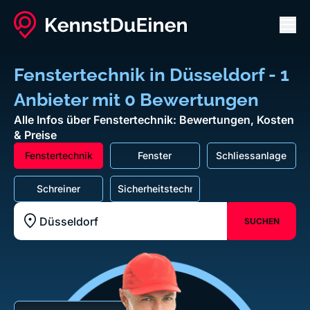
Men
Fenstertechnik in Düsseldorf - 1
Anbieter mit 0 Bewertungen
Alle Infos über Fenstertechnik: Bewertungen, Kosten
& Preise
Fenstertechnik
Fenster
Schliessanlage
Schreiner
Sicherheitstechnik
SUCHEN
Standort z.B. Frankfurt am Main