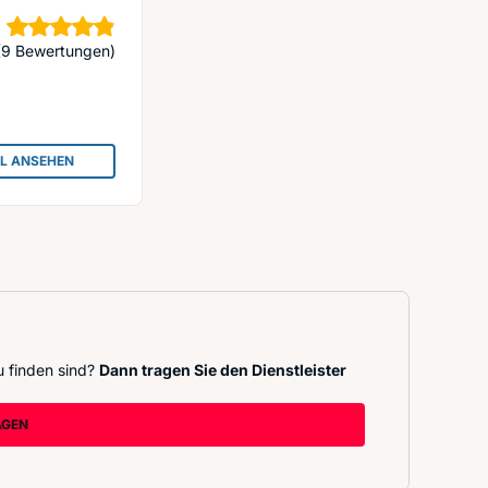
Sterne
(9 Bewertungen)
IL ANSEHEN
: ENGLISH INSTITUTE
u finden sind?
Dann tragen Sie den Dienstleister
AGEN