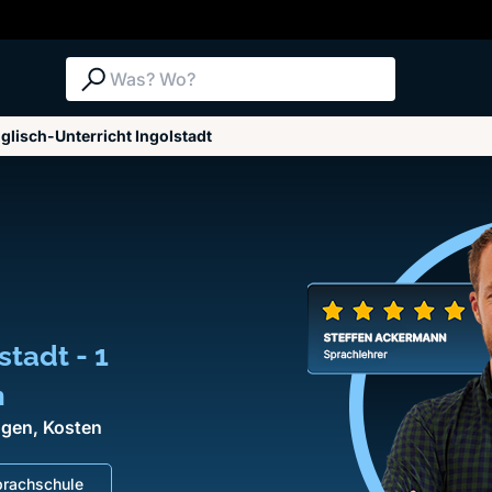
Suche: Was? Wo?
glisch-Unterricht Ingolstadt
stadt - 1
n
ngen, Kosten
rachschule