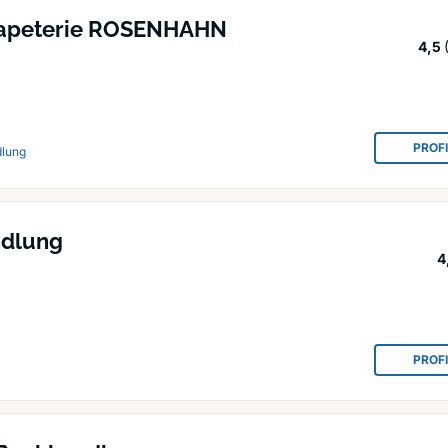
Papeterie ROSENHAHN
4,5
PROF
dlung
ndlung
4
PROF