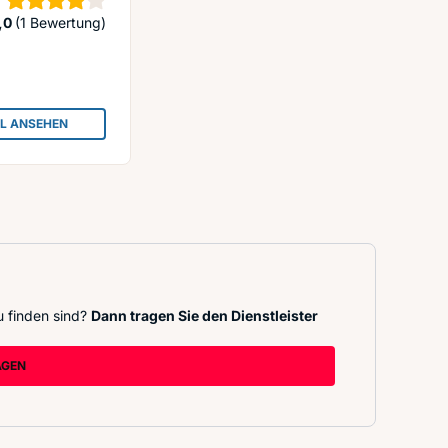
Sterne
,0
(1 Bewertung)
IL ANSEHEN
: SCHORMANN JUDITH BUCHHANDLUNG
u finden sind?
Dann tragen Sie den Dienstleister
AGEN