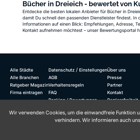
Bücher in Dreieich - bewertet von 
Entdecke die besten lokalen Anbieter für Bücher in Drei
damit Du schnell den passenden Dienstleister findest. In d
Informationen auf einen Blick: Empfehlungen, Adresse, T
Kontakt aufnehmen möchtest – unser Bewertungsportal hilft 
/
Alle Städte
Datenschutz
Einstellungen
Über uns
Alle Branchen
AGB
Presse
Ratgeber Magazin
Verhaltensregeln
Partner
Firma eintragen
FAQ
Kontakt
Ranking / Bewertungen
Barrierefreiheit
Wir verwenden Cookies, um die einwandfreie Funktion u
Barrierefreie Website
verhindern. Wir informieren auch un
Das