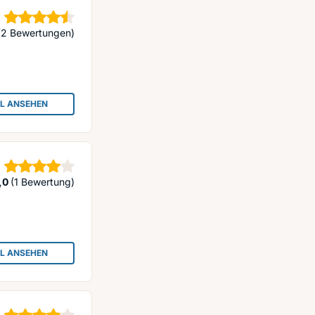
Sterne
(2 Bewertungen)
IL ANSEHEN
: BUCHHANDLUNG & PAPETERIE ROSENHAHN
Sterne
,0
(1 Bewertung)
IL ANSEHEN
: HOLM DIRK BUCHHANDLUNG