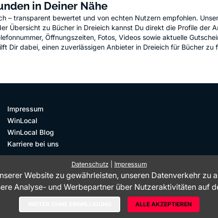
Kunden in Deiner Nähe
eich – transparent bewertet und von echten Nutzern empfohlen. Unser
er Übersicht zu Bücher in Dreieich kannst Du direkt die Profile der An
elefonnummer, Öffnungszeiten, Fotos, Videos sowie aktuelle Gutsche
Dir dabei, einen zuverlässigen Anbieter in Dreieich für Bücher zu fin
Impressum
WinLocal
WinLocal Blog
Karriere bei uns
Datenschutz
|
Impressum
nserer Website zu gewährleisten, unseren Datenverkehr zu 
Geprüfte Bewertungen
sere Analyse- und Werbepartner über Nutzeraktivitäten auf d
 Bewertungsportal KennstDuEinen.de ist ein Service der WinLocal GmbH - © 
WEITER OHNE EINWILLIGUNG
ALLE AKZEPTIEREN