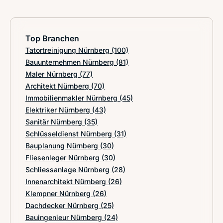
Top Branchen
Tatortreinigung Nürnberg
(100)
Bauunternehmen Nürnberg
(81)
Maler Nürnberg
(77)
Architekt Nürnberg
(70)
Immobilienmakler Nürnberg
(45)
Elektriker Nürnberg
(43)
Sanitär Nürnberg
(35)
Schlüsseldienst Nürnberg
(31)
Bauplanung Nürnberg
(30)
Fliesenleger Nürnberg
(30)
Schliessanlage Nürnberg
(28)
Innenarchitekt Nürnberg
(26)
Klempner Nürnberg
(26)
Dachdecker Nürnberg
(25)
Bauingenieur Nürnberg
(24)