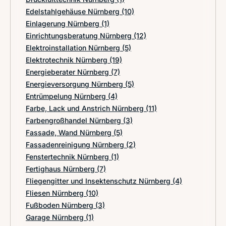
Edelstahlgehäuse Nürnberg
(10)
Einlagerung Nürnberg
(1)
Einrichtungsberatung Nürnberg
(12)
Elektroinstallation Nürnberg
(5)
Elektrotechnik Nürnberg
(19)
Energieberater Nürnberg
(7)
Energieversorgung Nürnberg
(5)
Entrümpelung Nürnberg
(4)
Farbe, Lack und Anstrich Nürnberg
(11)
Farbengroßhandel Nürnberg
(3)
Fassade, Wand Nürnberg
(5)
Fassadenreinigung Nürnberg
(2)
Fenstertechnik Nürnberg
(1)
Fertighaus Nürnberg
(7)
Fliegengitter und Insektenschutz Nürnberg
(4)
Fliesen Nürnberg
(10)
Fußboden Nürnberg
(3)
Garage Nürnberg
(1)