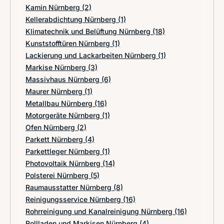
Kamin Nürnberg
(2)
Kellerabdichtung Nürnberg
(1)
Klimatechnik und Belüftung Nürnberg
(18)
Kunststofftüren Nürnberg
(1)
Lackierung und Lackarbeiten Nürnberg
(1)
Markise Nürnberg
(3)
Massivhaus Nürnberg
(6)
Maurer Nürnberg
(1)
Metallbau Nürnberg
(16)
Motorgeräte Nürnberg
(1)
Ofen Nürnberg
(2)
Parkett Nürnberg
(4)
Parkettleger Nürnberg
(1)
Photovoltaik Nürnberg
(14)
Polsterei Nürnberg
(5)
Raumausstatter Nürnberg
(8)
Reinigungsservice Nürnberg
(16)
Rohrreinigung und Kanalreinigung Nürnberg
(16)
Rollladen und Markisen Nürnberg
(4)