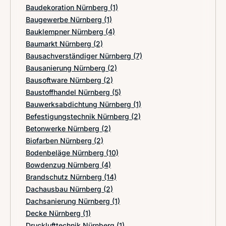
Baudekoration Nürnberg
(1)
Baugewerbe Nürnberg
(1)
Bauklempner Nürnberg
(4)
Baumarkt Nürnberg
(2)
Bausachverständiger Nürnberg
(7)
Bausanierung Nürnberg
(2)
Bausoftware Nürnberg
(2)
Baustoffhandel Nürnberg
(5)
Bauwerksabdichtung Nürnberg
(1)
Befestigungstechnik Nürnberg
(2)
Betonwerke Nürnberg
(2)
Biofarben Nürnberg
(2)
Bodenbeläge Nürnberg
(10)
Bowdenzug Nürnberg
(4)
Brandschutz Nürnberg
(14)
Dachausbau Nürnberg
(2)
Dachsanierung Nürnberg
(1)
Decke Nürnberg
(1)
Drucklufttechnik Nürnberg
(1)