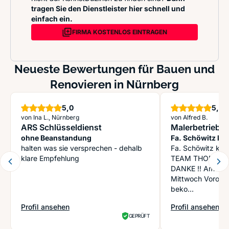
tragen Sie den Dienstleister hier schnell und
einfach ein.
FIRMA KOSTENLOS EINTRAGEN
Neueste Bewertungen für Bauen und
Renovieren in Nürnberg
Sterne
S
5,0
5,0
von Ina L., Nürnberg
von Alfred B.
ARS Schlüsseldienst
Malerbetrieb 
ohne Beanstandung
Fa. Schöwitz ka
halten was sie versprechen - dehalb
Fa. Schöwitz kan
klare Empfehlung
TEAM THOMAS 
DANKE !! Am Dienstag angerufen, am
Mittwoch Vorort A
beko...
Profil ansehen
Profil ansehen
: ARS Schlüsseldienst
: Malerbetrieb S
GEPRÜFT