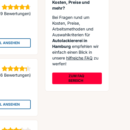
Kosten, Preise und
mehr?
terne
89 Bewertungen)
Bei Fragen rund um
Kosten, Preise,
Arbeitsmethoden und
Auswahlkriterien für
Autolackiererei in
IL ANSEHEN
: KARO PLUS CENTER HAMBURG
Hamburg
empfehlen wir
einfach einen Blick in
unsere
hilfreiche FAQ
zu
werfen!
Sterne
(6 Bewertungen)
ZUM FAQ
BEREICH
IL ANSEHEN
: JOHN BAUER AUTOLACKIERUNG- UND UNFALLREPARATURBETRIEB GM