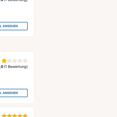
IL ANSEHEN
: AUTOHAUS BURMANN GMBH
Stern
,0
(1 Bewertung)
IL ANSEHEN
: AUTOHAUS AM HAFEN