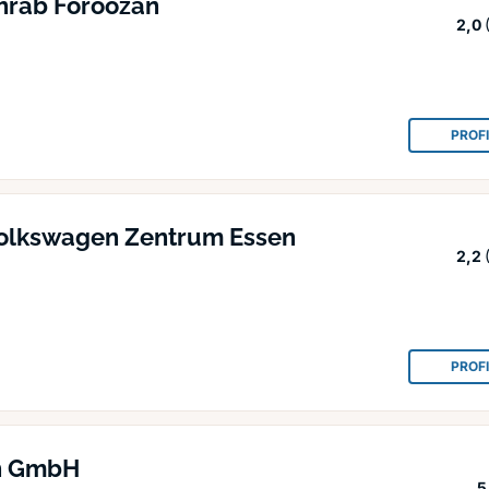
hrab Foroozan
2,0
PROF
 Volkswagen Zentrum Essen
2,2
PROF
n GmbH
5