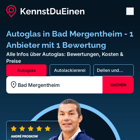
Men
Autoglas in Bad Mergentheim - 1
Anbieter mit 1 Bewertung
Alle Infos über Autoglas: Bewertungen, Kosten &
Preise
Autoglas
Autolackiererei
Dellen und
Beulen
SUCHEN
Standort z.B. Frankfurt am Main