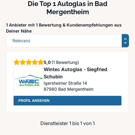
Die Top 1 Autoglas in Bad
Mergentheim
1 Anbieter mit 1 Bewertung &
Kundenempfehlungen aus
Deiner Nähe
Sortierung
Sterne
5,0
(1 Bewertung)
Wintec Autoglas - Siegfried
Schubin
Igersheimer Straße 14
97980
Bad Mergentheim
: Wintec Autoglas - Siegfried Schubin
PROFIL ANSEHEN
Dienstleister 1 bis 1 von 1