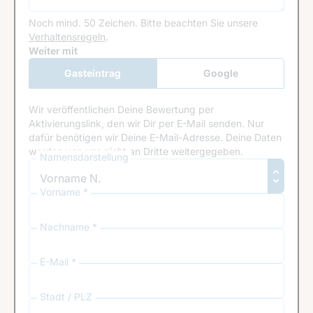
Noch mind. 50 Zeichen.
Bitte beachten Sie unsere
Verhaltensregeln
.
Google Recaptcha
Weiter mit
Gasteintrag
Google
Anmeldung
Wir veröffentlichen Deine Bewertung per
Aktivierungslink, den wir Dir per E-Mail senden. Nur
dafür benötigen wir Deine E-Mail-Adresse. Deine Daten
werden von uns nicht an Dritte weitergegeben.
Namensdarstellung
Vorname *
Nachname *
E-Mail *
Stadt / PLZ