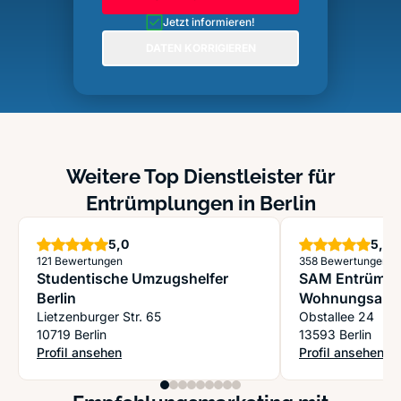
Jetzt informieren!
DATEN KORRIGIEREN
Weitere Top Dienstleister für
Entrümplungen in Berlin
Sterne
S
5,0
5,0
121 Bewertungen
358 Bewertungen
Studentische Umzugshelfer
SAM Entrümpel
Berlin
Wohnungsaufl
Lietzenburger Str. 65
& Transport
Obstallee 24
10719 Berlin
13593 Berlin
Profil ansehen
Profil ansehen
: Studentische Umzugshelfer Berlin
: SAM Entrümpel