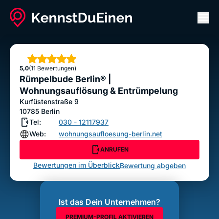
Men
Rümpelbude Berlin® | Wohnungsauflösung &
Entrümpelung
Sterne
5,0
(11 Bewertungen)
ANRUFEN
Rümpelbude Berlin® |
Bewertung abgeben
Wohnungsauflösung & Entrümpelung
Kurfüstenstraße 9
10785
Berlin
Tel:
030 - 12117937
Web:
wohnungsaufloesung-berlin.net
ANRUFEN
Bewertungen im Überblick
Bewertung abgeben
Ist das Dein Unternehmen?
PREMIUM-PROFIL AKTIVIEREN