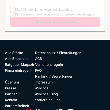
Die
AGB
habe ich gelesen und akzeptiert
*
Die
Datenschutzerklärung
habe ich gelesen und akzeptiert
*
BEWERTUNG ABGEBEN
/
Alle Städte
Datenschutz
Einstellungen
Alle Branchen
AGB
Ratgeber Magazin
Verhaltensregeln
Firma eintragen
FAQ
Ranking / Bewertungen
Über uns
Impressum
Presse
WinLocal
Partner
WinLocal Blog
Kontakt
Karriere bei uns
Barrierefreiheit