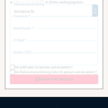
werden von uns nicht an Dritte weitergegeben.
Namensdarstellung
Vorname *
Nachname *
E-Mail *
Stadt / PLZ
Die
AGB
habe ich gelesen und akzeptiert
*
Die
Datenschutzerklärung
habe ich gelesen und akzeptiert
*
BEWERTUNG ABGEBEN