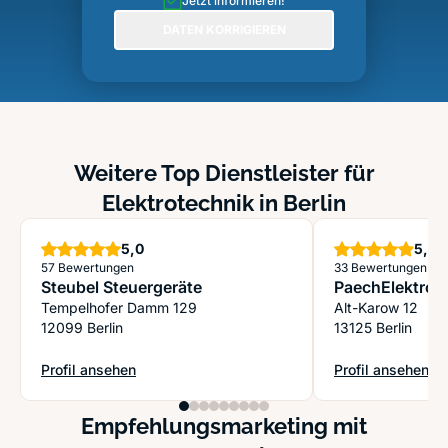
Jetzt informieren!
DATEN KORRIGIEREN
Weitere Top Dienstleister für
Elektrotechnik in Berlin
Sterne
S
5,0
5,0
57 Bewertungen
33 Bewertungen
Steubel Steuergeräte
PaechElektro
Tempelhofer Damm 129
Alt-Karow 12
12099 Berlin
13125 Berlin
Profil ansehen
Profil ansehen
: Steubel Steuergeräte
: PaechElektro
Empfehlungsmarketing mit