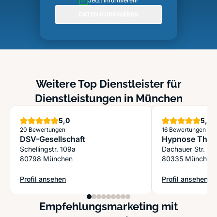
Jetzt informieren!
DATEN KORRIGIEREN
Weitere Top Dienstleister für
Dienstleistungen in München
Sterne
S
5,0
5,0
20 Bewertungen
16 Bewertungen
DSV-Gesellschaft
Hypnose Thil
Schellingstr. 109a
Dachauer Str. 4
80798 München
80335 München
Profil ansehen
Profil ansehen
: DSV-Gesellschaft
: Hypnose Thilo
Empfehlungsmarketing mit