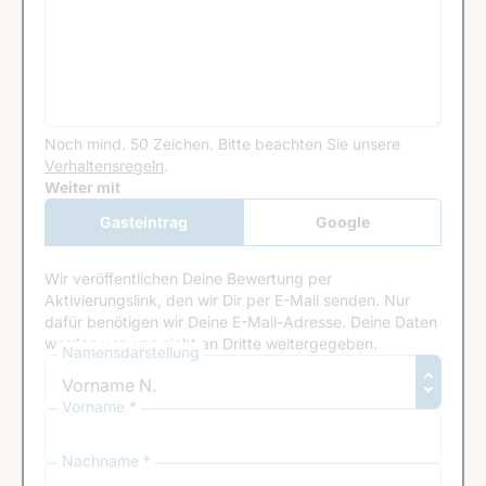
Noch mind. 50 Zeichen.
Bitte beachten Sie unsere
Verhaltensregeln
.
Google Recaptcha
Weiter mit
Gasteintrag
Google
Anmeldung
Wir veröffentlichen Deine Bewertung per
Aktivierungslink, den wir Dir per E-Mail senden. Nur
dafür benötigen wir Deine E-Mail-Adresse. Deine Daten
werden von uns nicht an Dritte weitergegeben.
Namensdarstellung
Vorname *
Nachname *