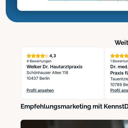
Weit
Sterne
4,3
4 Bewertungen
1 Bewertu
Welker Dr. Hautarztpraxis
Dr. med.
Schönhauser Allee 118
Praxis 
10437 Berlin
Chirurg
Tauentzi
10789 Ber
Profil ansehen
Profil an
: Welker Dr. Hautarztpraxis
: Dr. med
Empfehlungsmarketing mit Kennst