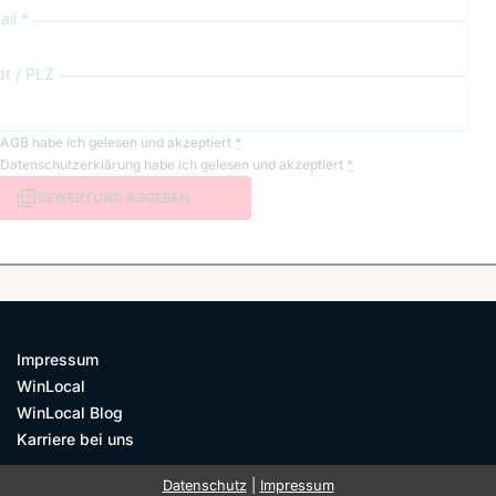
il *
dt / PLZ
AGB
habe ich gelesen und akzeptiert
*
Datenschutzerklärung
habe ich gelesen und akzeptiert
*
BEWERTUNG ABGEBEN
Impressum
WinLocal
WinLocal Blog
Karriere bei uns
Datenschutz
|
Impressum