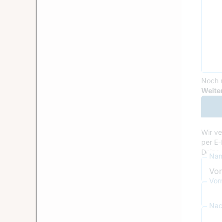
Noch 
Goog
Weiter
Wir ve
per E-
Deine 
Nam
Vor
Nac