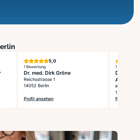
erlin
Sterne
5,0
1 Bewertung
1 Bewertung
r
Dr. med. Dirk Gröne
Dr.med. Hü
Reichsstrasse 1
Allergolog
14052 Berlin
Homöopat
Kurfürstens
13467 Berli
Profil ansehen
Profil anse
acharzt für Dermatologie
: Dr. med. Dirk Gröne
: Dr.med. H