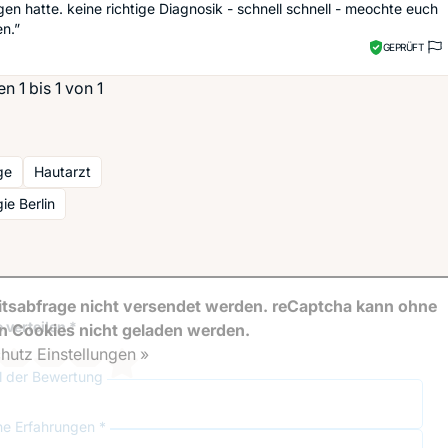
gen hatte. keine richtige Diagnosik - schnell schnell - meochte euch
n.”
GEPRÜFT
 1 bis 1 von 1
ge
Hautarzt
ie Berlin
tsabfrage nicht versendet werden. reCaptcha kann ohne
 verteilen *
en Cookies nicht geladen werden.
hutz Einstellungen »
el der Bewertung
ne Erfahrungen *