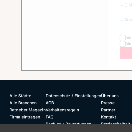
E-Ma
Sta
Die
Die
/
Alle Städte
Datenschutz
Einstellungen
Über uns
Alle Branchen
AGB
Presse
Ratgeber Magazin
Verhaltensregeln
Partner
Firma eintragen
FAQ
Kontakt
Ranking / Bewertungen
Barrierefreiheit