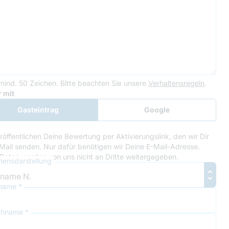
mind. 50 Zeichen.
Bitte beachten Sie unsere
Verhaltensregeln
.
le Recaptcha
 mit
Gasteintrag
Google
Anmeldung
röffentlichen Deine Bewertung per Aktivierungslink, den wir Dir
Mail senden. Nur dafür benötigen wir Deine E-Mail-Adresse.
Daten werden von uns nicht an Dritte weitergegeben.
ensdarstellung
name *
hname *