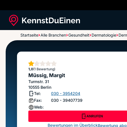
Startseite
Alle Branchen
Gesundheit
Dermatologie
Derm
Müssig, Margit
Stern
1,0
(1 Bewertung)
Müssig, Margit
Turmstr. 31
10555
Berlin
Tel:
030 - 3954204
Fax:
030 - 39407739
Web:
ANRUFEN
Bewertungen im Überblick
Bewertung ab