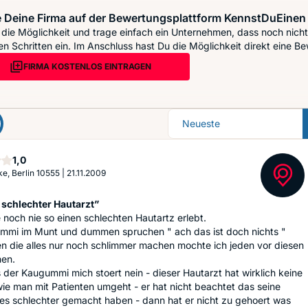
 Deine Firma auf der Bewertungsplattform KennstDuEinen 
die Möglichkeit und trage einfach ein Unternehmen, dass noch nicht 
n Schritten ein. Im Anschluss hast Du die Möglichkeit direkt eine Be
FIRMA KOSTENLOS EINTRAGEN
Sortierung
Stern
1,0
ke, Berlin 10555
|
21.11.2009
 schlechter Hautarzt”
 noch nie so einen schlechten Hautartz erlebt.
immi im Munt und dummen spruchen " ach das ist doch nichts "
n die alles nur noch schlimmer machen mochte ich jeden vor diesen
nen.
 der Kaugummi mich stoert nein - dieser Hautarzt hat wirklich keine
e man mit Patienten umgeht - er hat nicht beachtet das seine
les schlechter gemacht haben - dann hat er nicht zu gehoert was