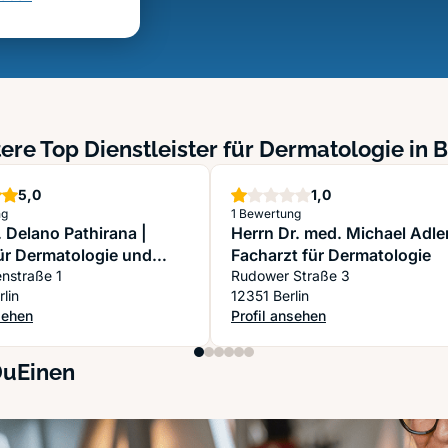
ere Top Dienstleister für Dermatologie in B
Sterne
Stern
5,0
1,0
ng
1 Bewertung
 Delano Pathirana |
Herrn Dr. med. Michael Adle
für Dermatologie und
Facharzt für Dermatologie
ie
enstraße 1
Rudower Straße 3
lin
12351 Berlin
sehen
Profil ansehen
. Delano Pathirana | Praxis für Dermatologie und Chirurgie
: Herrn Dr. med. Michael Adler F
DuEinen