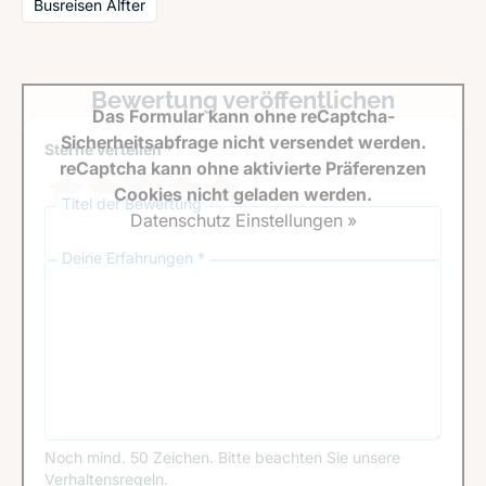
Busreisen Alfter
Bewertung veröffentlichen
Das Formular kann ohne reCaptcha-
Sicherheitsabfrage nicht versendet werden.
Sterne verteilen *
reCaptcha kann ohne aktivierte Präferenzen
Cookies nicht geladen werden.
Titel der Bewertung
Datenschutz Einstellungen »
Deine Erfahrungen *
Noch mind. 50 Zeichen.
Bitte beachten Sie unsere
Verhaltensregeln
.