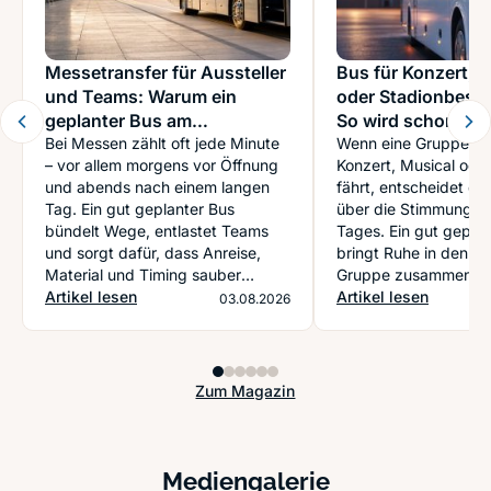
Messetransfer für Aussteller
Bus für Konzert, 
und Teams: Warum ein
oder Stadionbesu
geplanter Bus am
So wird schon de
Veranstaltungstag bares
Bei Messen zählt oft jede Minute
Teil des Erlebniss
Wenn eine Gruppe g
– vor allem morgens vor Öffnung
Konzert, Musical ode
Zeitpolster schafft
und abends nach einem langen
fährt, entscheidet die
Tag. Ein gut geplanter Bus
über die Stimmung d
bündelt Wege, entlastet Teams
Tages. Ein gut geplan
und sorgt dafür, dass Anreise,
bringt Ruhe in den Abl
Material und Timing sauber
Gruppe zusammen u
zusammenlaufen.
Artikel lesen
den Ausflug spürbar 
Artikel lesen
03.08.2026
Zum Magazin
Mediengalerie