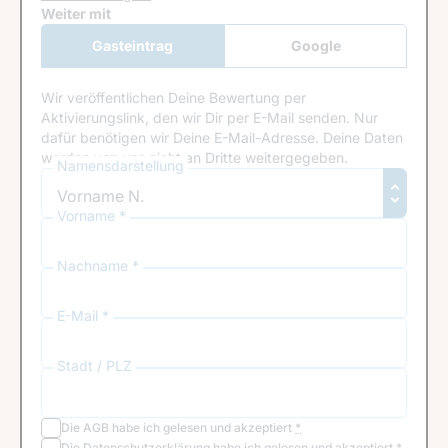
Google Recaptcha
Weiter mit
Gasteintrag
Google
Anmeldung
Wir veröffentlichen Deine Bewertung per
Aktivierungslink, den wir Dir per E-Mail senden. Nur
dafür benötigen wir Deine E-Mail-Adresse. Deine Daten
werden von uns nicht an Dritte weitergegeben.
Namensdarstellung
Vorname *
Nachname *
E-Mail *
Stadt / PLZ
Die
AGB
habe ich gelesen und akzeptiert
*
Die
Datenschutzerklärung
habe ich gelesen und akzeptiert
*