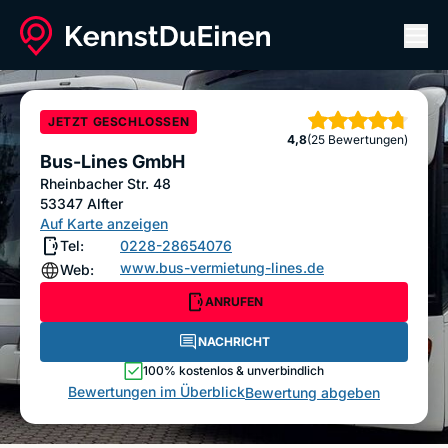
Men
Bus-Lines GmbH
ANRUFEN
NACHRICHT
JETZT GESCHLOSSEN
Sterne
4,8
(25 Bewertungen)
Bewertung abgeben
Bus-Lines GmbH
Rheinbacher Str. 48
53347
Alfter
Auf Karte anzeigen
Tel:
0228-28654076
www.bus-vermietung-lines.de
Web:
ANRUFEN
NACHRICHT
100% kostenlos & unverbindlich
Bewertungen im Überblick
Bewertung abgeben