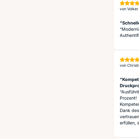
von
Volker
“Schnell
“Modernis
Authentif
von
Christi
“Kompete
Druckpr
“Ausführ
Prozent!
Kompeten
Dank des
vertrauen
erfüllen,