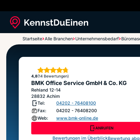
Startseite
Alle Branchen
Unternehmensbedarf
Büromas
BMK Office Service GmbH & Co. KG
Sterne
4,8
(14 Bewertungen)
BMK Office Service GmbH & Co. KG
Rehland 12-14
28832
Achim
Tel:
04202 - 76408100
Fax:
04202 - 76408200
Web:
www.bmk-online.de
ANRUFEN
Bewertungen im Überblick
Bewertung ab