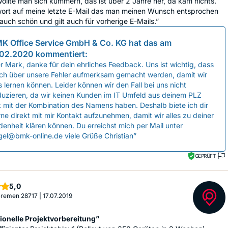
ollte man sich kümmern, das ist über 2 Jahre her, da kam nichts.
wort auf meine letzte E-Mail das man meinen Wunsch entsprochen
auch schön und gilt auch für vorherige E-Mails.”
K Office Service GmbH & Co. KG
hat das am
.02.2020
kommentiert:
r Mark, danke für dein ehrliches Feedback. Uns ist wichtig, dass
uch über unsere Fehler aufmerksam gemacht werden, damit wir
 lernen können. Leider können wir den Fall bei uns nicht
duzieren, da wir keinen Kunden im IT Umfeld aus deinem PLZ
 mit der Kombination des Namens haben. Deshalb biete ich dir
ne direkt mit mir Kontakt aufzunehmen, damit wir alles zu deiner
denheit klären können. Du erreichst mich per Mail unter
gel@bmk-online.de viele Grüße Christian”
GEPRÜFT
Sterne
5,0
 Bremen 28717
|
17.07.2019
ionelle Projektvorbereitung”