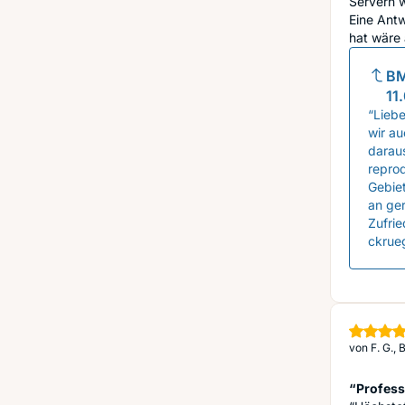
Servern w
Eine Ant
hat wäre 
BM
11
“Liebe
wir a
daraus
repro
Gebiet
an ger
Zufrie
ckrue
von
F. G.,
“Profess