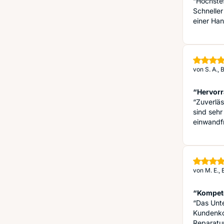
“Höchstef
Schneller
einer Ha
von
S. A.,
“Hervorr
“Zuverläs
sind sehr
einwandfr
von
M. E.,
“Kompete
“Das Unt
Kundenko
Reparatur