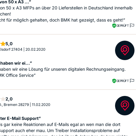
von 50 x A3 ...”
von 50 x A3 MFPs an über 20 Lieferstellen in Deutschland innerhalb
chen!
cht für möglich gehalten, doch BMK hat gezeigt, dass es geht!”
GEPRÜFT
Sterne
5,0
 Elsdorf 27404
|
20.02.2020
haben wir ei...”
haben wir eine Lösung für unseren digitalen Rechnungseingang.
K Office Service”
GEPRÜFT
Sterne
2,0
., Bremen 28279
|
11.02.2020
ter E-Mail Support”
is gar keine Reaktionen auf E-Mails egal an wen man die dort
Support auch eher mau. Um Treiber Installationsprobleme auf