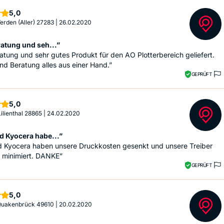
Sterne
5,0
Verden (Aller) 27283
|
26.02.2020
atung und seh...”
tung und sehr gutes Produkt für den AO Plotterbereich geliefert.
nd Beratung alles aus einer Hand.”
GEPRÜFT
Sterne
5,0
Lilienthal 28865
|
24.02.2020
 Kyocera habe...”
 Kyocera haben unsere Druckkosten gesenkt und unsere Treiber
 minimiert. DANKE”
GEPRÜFT
Sterne
5,0
 Quakenbrück 49610
|
20.02.2020