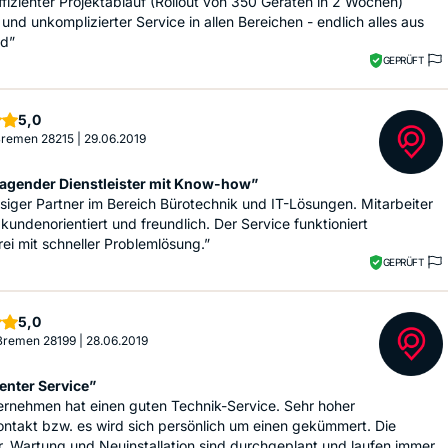
fizienter Projektablauf (Rollout von 350 Geräten in 2 Wochen)
 und unkomplizierter Service in allen Bereichen - endlich alles aus
nd”
GEPRÜFT
Sterne
5,0
 Bremen 28215
|
29.06.2019
agender Dienstleister mit Know-how”
siger Partner im Bereich Bürotechnik und IT-Lösungen. Mitarbeiter
 kundenorientiert und freundlich. Der Service funktioniert
ei mit schneller Problemlösung.”
GEPRÜFT
Sterne
5,0
 Bremen 28199
|
28.06.2019
nter Service”
ernehmen hat einen guten Technik-Service. Sehr hoher
ntakt bzw. es wird sich persönlich um einen gekümmert. Die
, Wartung und Neuinstallation sind durchgeplant und laufen immer