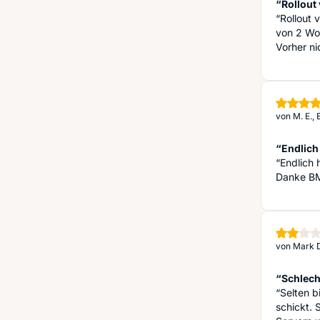
“Rollout 
“Rollout 
von 2 Wo
Vorher ni
von
M. E.,
“Endlich 
“Endlich 
Danke BM
von
Mark D
“Schlech
“Selten b
schickt. 