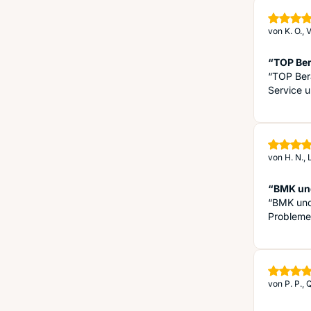
von
K. O., 
“TOP Ber
“TOP Bera
Service u
von
H. N., 
“BMK und
“BMK und
Probleme
von
P. P.,