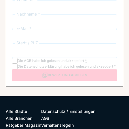
Nachname *
E-Mail *
Stadt / PLZ
Die
AGB
habe ich gelesen und akzeptiert
*
Die
Datenschutzerklärung
habe ich gelesen und akzeptiert
*
BEWERTUNG ABGEBEN
/
Alle Städte
Datenschutz
Einstellungen
Alle Branchen
AGB
Ratgeber Magazin
Verhaltensregeln