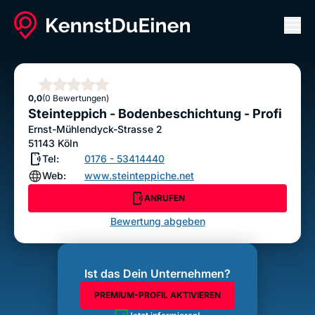
Men
Steinteppich - Bodenbeschichtung - Profi
ANRUFEN
Sterne
0,0
(0 Bewertungen)
Bewertung abgeben
Steinteppich - Bodenbeschichtung - Profi
Ernst-Mühlendyck-Strasse 2
51143
Köln
Tel:
0176 - 53414440
Web:
www.steinteppiche.net
ANRUFEN
Bewertung abgeben
Ist das Dein Unternehmen?
PREMIUM-PROFIL AKTIVIEREN