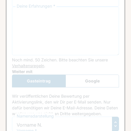
Deine Erfahrungen *
Noch mind. 50 Zeichen.
Bitte beachten Sie unsere
Verhaltensregeln
.
Google Recaptcha
Weiter mit
Gasteintrag
Google
Anmeldung
Wir veröffentlichen Deine Bewertung per
Aktivierungslink, den wir Dir per E-Mail senden. Nur
dafür benötigen wir Deine E-Mail-Adresse. Deine Daten
werden von uns nicht an Dritte weitergegeben.
Namensdarstellung
Vorname *