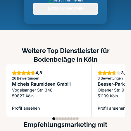
Jetzt informieren!
DATEN KORRIGIEREN
Weitere Top Dienstleister für
Bodenbeläge in Köln
Sterne
S
4,8
3,7
26 Bewertungen
3 Bewertungen
Michels Raumideen GmbH
Besser-Parkett
Vogelsanger Str. 348
Olpener Str. 912
50827 Köln
51109 Köln
Profil ansehen
Profil ansehen
: Michels Raumideen GmbH
: Besser-Parkett
Empfehlungsmarketing mit