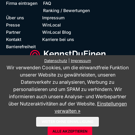
Firma eintragen
FAQ
Ranking / Bewertungen
Über uns
Impressum
Presse
WinLocal
Partner
WinLocal Blog
Kontakt
Karriere bei uns
Barrierefreiheit
Datenschutz
|
Impressum
Wir verwenden Cookies, um die einwandfreie Funktion
Barrierefreie Website
Geprüfte Bewertungen
unserer Website zu gewährleisten, unseren
Datenverkehr zu analysieren, Werbung zu
personalisieren und um SPAM zu verhindern. Wir
informieren auch unsere Analyse- und Werbepartner
über Nutzeraktivitäten auf der Website.
Einstellungen
verwalten »
Das Bewertungsportal KennstDuEinen.de ist ein Service der WinLocal
WEITER OHNE EINWILLIGUNG
GmbH - © 2026
ALLE AKZEPTIEREN