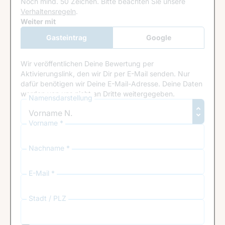
Noch mind. 50 Zeichen.
Bitte beachten Sie unsere
Verhaltensregeln
.
Google Recaptcha
Weiter mit
Gasteintrag
Google
Anmeldung
Wir veröffentlichen Deine Bewertung per
Aktivierungslink, den wir Dir per E-Mail senden. Nur
dafür benötigen wir Deine E-Mail-Adresse. Deine Daten
werden von uns nicht an Dritte weitergegeben.
Namensdarstellung
Vorname *
Nachname *
E-Mail *
Stadt / PLZ