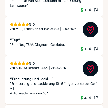
“Reparatur von Blechschaden mit Lackierung
Leihwagen”
GEPRÜFT
Sterne
5,0
von
M. R., Landau an der Isar 94405
|
12.09.2025
“Top”
“Scheibe, TÜV, Diagnose Getriebe.”
GEPRÜFT
Sterne
5,0
von
A. H., Wallersdorf 94522
|
21.05.2025
“Erneuerung und Lacki...”
“Erneuerung und Lackierung Stoßfänger vorne bei Golf
VII
Auto wieder wie neu :-)”
GEPRÜFT