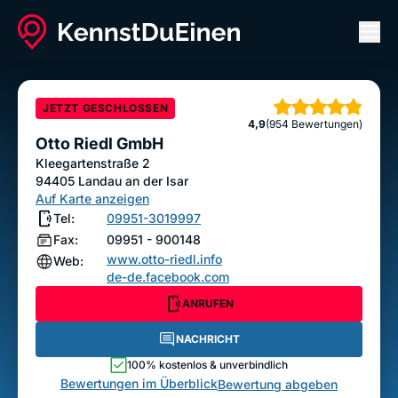
Men
Otto Riedl GmbH
ANRUFEN
NACHRICHT
JETZT GESCHLOSSEN
Sterne
4,9
(954 Bewertungen)
Bewertung abgeben
Otto Riedl GmbH
Kleegartenstraße 2
94405
Landau an der Isar
Auf Karte anzeigen
Tel:
09951-3019997
Fax:
09951 - 900148
www.otto-riedl.info
Web:
de-de.facebook.com
ANRUFEN
NACHRICHT
100% kostenlos & unverbindlich
Bewertungen im Überblick
Bewertung abgeben