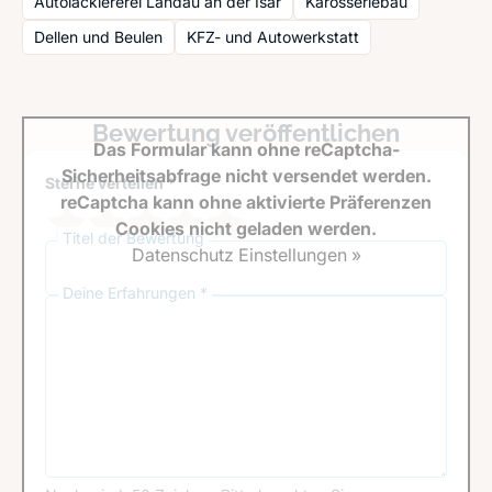
Autolackiererei Landau an der Isar
Karosseriebau
Dellen und Beulen
KFZ- und Autowerkstatt
Bewertung veröffentlichen
Das Formular kann ohne reCaptcha-
Sicherheitsabfrage nicht versendet werden.
Sterne verteilen *
reCaptcha kann ohne aktivierte Präferenzen
Cookies nicht geladen werden.
Titel der Bewertung
Datenschutz Einstellungen »
Deine Erfahrungen *