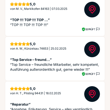
Sterne
5,0
von
M. V., Marklkofen 84163
|
07.03.2025
“TOP !!! TOP !!! TOP ...”
“TOP !!! TOP !!! TOP !!!”
GEPRÜFT
Sterne
5,0
von
A. W., Künzelsau 74653
|
25.02.2025
“Top Service – freund...”
“Top Service – freundliche Mitarbeiter, sehr kompetent,
Ausführung außerordentlich gut, gerne wieder !!!”
GEPRÜFT
Sterne
5,0
von
H. T., Pilsting 94431
|
18.02.2025
“Reparatur”
“Annahme, Erläuterung, Service – alles verständlich,