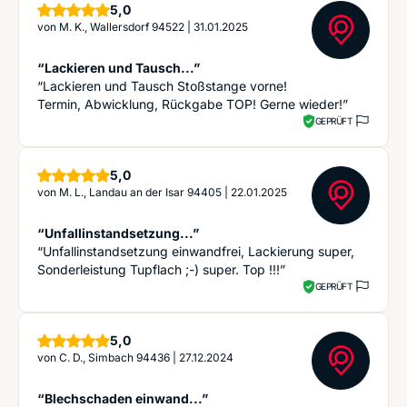
Sterne
5,0
von
M. K., Wallersdorf 94522
|
31.01.2025
“Lackieren und Tausch...”
“Lackieren und Tausch Stoßstange vorne!
Termin, Abwicklung, Rückgabe TOP! Gerne wieder!”
GEPRÜFT
Sterne
5,0
von
M. L., Landau an der Isar 94405
|
22.01.2025
“Unfallinstandsetzung...”
“Unfallinstandsetzung einwandfrei, Lackierung super,
Sonderleistung Tupflach ;-) super. Top !!!”
GEPRÜFT
Sterne
5,0
von
C. D., Simbach 94436
|
27.12.2024
“Blechschaden einwand...”