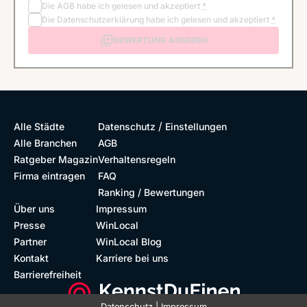
Die
AGB
habe ich gelesen und akzeptiert
*
Die
Datenschutzerklärung
habe ich gelesen und akzeptiert
*
BEWERTUNG ABGEBEN
/
Alle Städte
Datenschutz
Einstellungen
Alle Branchen
AGB
Ratgeber Magazin
Verhaltensregeln
Firma eintragen
FAQ
Ranking / Bewertungen
Über uns
Impressum
Presse
WinLocal
Partner
WinLocal Blog
Kontakt
Karriere bei uns
Barrierefreiheit
Datenschutz
|
Impressum