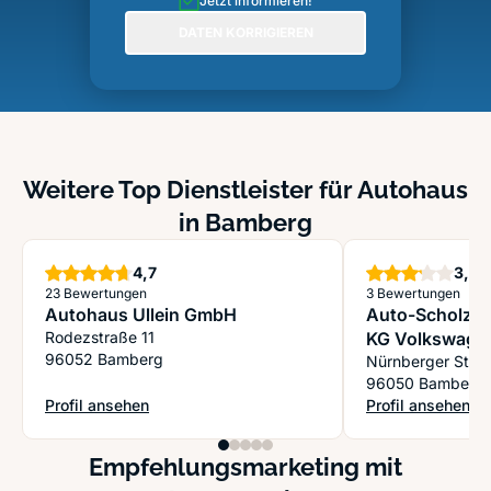
Jetzt informieren!
DATEN KORRIGIEREN
Weitere Top Dienstleister für Autohaus
in Bamberg
Sterne
S
4,7
3,2
23 Bewertungen
3 Bewertungen
Autohaus Ullein GmbH
Auto-Scholz 
Rodezstraße 11
KG Volkswage
96052 Bamberg
Bamberg
Nürnberger Str. 
96050 Bamberg
Profil ansehen
Profil ansehen
: Autohaus Ullein GmbH
: Auto-Scholz A
Empfehlungsmarketing mit