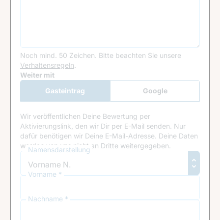
Noch mind. 50 Zeichen.
Bitte beachten Sie unsere
Verhaltensregeln
.
Google Recaptcha
Weiter mit
Gasteintrag
Google
Anmeldung
Wir veröffentlichen Deine Bewertung per
Aktivierungslink, den wir Dir per E-Mail senden. Nur
dafür benötigen wir Deine E-Mail-Adresse. Deine Daten
werden von uns nicht an Dritte weitergegeben.
Namensdarstellung
Vorname *
Nachname *