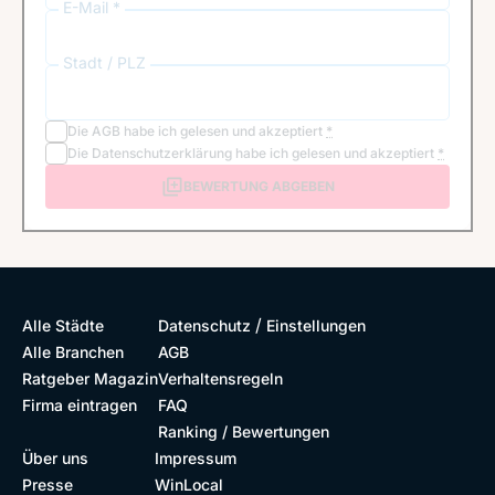
E-Mail *
Stadt / PLZ
Die
AGB
habe ich gelesen und akzeptiert
*
Die
Datenschutzerklärung
habe ich gelesen und akzeptiert
*
BEWERTUNG ABGEBEN
/
Alle Städte
Datenschutz
Einstellungen
Alle Branchen
AGB
Ratgeber Magazin
Verhaltensregeln
Firma eintragen
FAQ
Ranking / Bewertungen
Über uns
Impressum
Presse
WinLocal