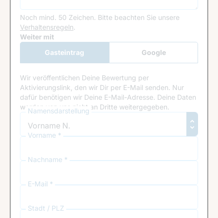
Noch mind. 50 Zeichen.
Bitte beachten Sie unsere
Verhaltensregeln
.
Google Recaptcha
Weiter mit
Gasteintrag
Google
Anmeldung
Wir veröffentlichen Deine Bewertung per
Aktivierungslink, den wir Dir per E-Mail senden. Nur
dafür benötigen wir Deine E-Mail-Adresse. Deine Daten
werden von uns nicht an Dritte weitergegeben.
Namensdarstellung
Vorname *
Nachname *
E-Mail *
Stadt / PLZ