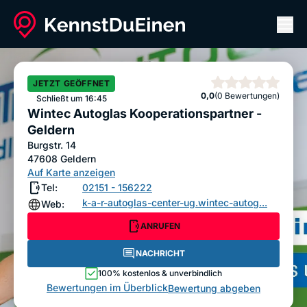
Men
Wintec Autoglas Kooperationspartner - Geldern
ANRUFEN
NACHRICHT
JETZT GEÖFFNET
Sterne
0,0
(0 Bewertungen)
Bewertung abgeben
Schließt um 16:45
Wintec Autoglas Kooperationspartner -
Geldern
Burgstr. 14
47608
Geldern
Auf Karte anzeigen
Tel:
02151 - 156222
k-a-r-autoglas-center-ug.wintec-autog...
Web:
ANRUFEN
NACHRICHT
100% kostenlos & unverbindlich
Bewertungen im Überblick
Bewertung abgeben