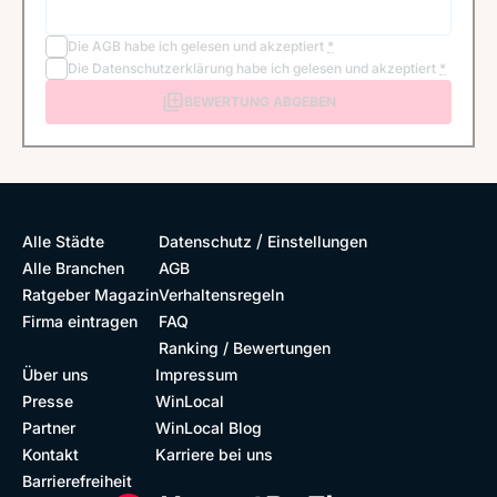
Die
AGB
habe ich gelesen und akzeptiert
*
Die
Datenschutzerklärung
habe ich gelesen und akzeptiert
*
BEWERTUNG ABGEBEN
/
Alle Städte
Datenschutz
Einstellungen
Alle Branchen
AGB
Ratgeber Magazin
Verhaltensregeln
Firma eintragen
FAQ
Ranking / Bewertungen
Über uns
Impressum
Presse
WinLocal
Partner
WinLocal Blog
Kontakt
Karriere bei uns
Barrierefreiheit