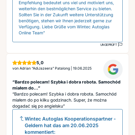
Empfehlung bedeutet uns viel und motiviert uns,
weiterhin den bestmöglichen Service zu bieten.
Sollten Sie in der Zukunft weitere Unterstützung
benötigen, stehen wir Ihnen jederzeit gerne zur
Verfügung. Liebe Grüße vom Wintec Autoglas
Online Team”
UNGEPRÜFT
Sterne
5,0
von
Adrian “AdiJazeera” Patalong
|
19.06.2025
“Bardzo polecam! Szybka i dobra robota. Samochód
miałem do...”
“Bardzo polecam! Szybka i dobra robota. Samochód
miałem do po kilku godzinach. Super, że można
dogadać się po angielsku”
Wintec Autoglas Kooperationspartner -
Geldern
hat das am
20.06.2025
kommentiert: