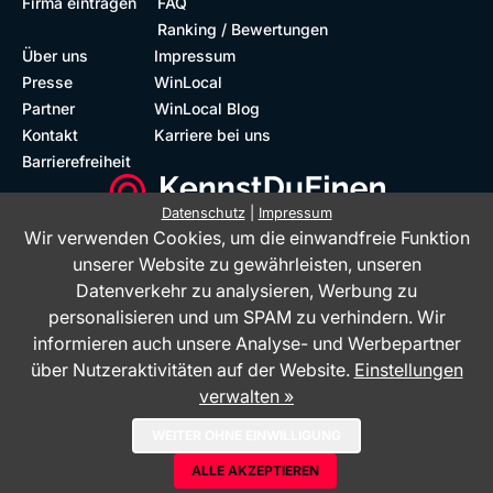
Firma eintragen
FAQ
Ranking / Bewertungen
Über uns
Impressum
Presse
WinLocal
Partner
WinLocal Blog
Kontakt
Karriere bei uns
Barrierefreiheit
Datenschutz
|
Impressum
Wir verwenden Cookies, um die einwandfreie Funktion
Barrierefreie Website
Geprüfte Bewertungen
unserer Website zu gewährleisten, unseren
Datenverkehr zu analysieren, Werbung zu
personalisieren und um SPAM zu verhindern. Wir
informieren auch unsere Analyse- und Werbepartner
über Nutzeraktivitäten auf der Website.
Einstellungen
verwalten »
Das Bewertungsportal KennstDuEinen.de ist ein Service der WinLocal
WEITER OHNE EINWILLIGUNG
GmbH - © 2026
ALLE AKZEPTIEREN