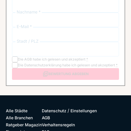
Nachname *
E-Mail *
Stadt / PLZ
Die
AGB
habe ich gelesen und akzeptiert
*
Die
Datenschutzerklärung
habe ich gelesen und akzeptiert
*
BEWERTUNG ABGEBEN
/
Alle Städte
Datenschutz
Einstellungen
Alle Branchen
AGB
Ratgeber Magazin
Verhaltensregeln