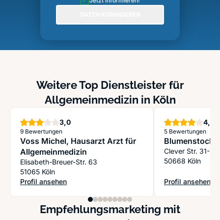
Jetzt informieren!
DATEN KORRIGIEREN
Weitere Top Dienstleister für
Allgemeinmedizin in Köln
Sterne
S
3,0
4,0
9 Bewertungen
5 Bewertungen
Voss Michel, Hausarzt Arzt für
Blumenstock A
Allgemeinmedizin
Clever Str. 31-3
50668 Köln
Elisabeth-Breuer-Str. 63
51065 Köln
Profil ansehen
Profil ansehen
: Voss Michel, Hausarzt Arzt für Allgemeinmedizin
: Blumenstock A. 
Empfehlungsmarketing mit