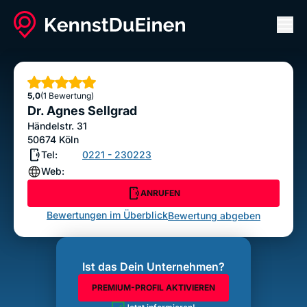
Men
Dr. Agnes Sellgrad
ANRUFEN
Sterne
5,0
(1 Bewertung)
Bewertung abgeben
Dr. Agnes Sellgrad
Händelstr. 31
50674
Köln
Tel:
0221 - 230223
Web:
ANRUFEN
Bewertungen im Überblick
Bewertung abgeben
Ist das Dein Unternehmen?
PREMIUM-PROFIL AKTIVIEREN